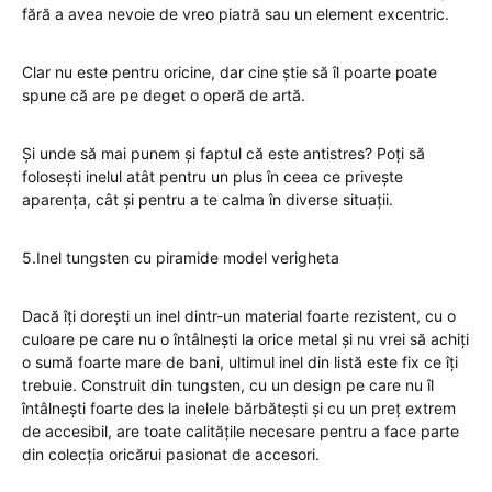
fără a avea nevoie de vreo piatră sau un element excentric.
Clar nu este pentru oricine, dar cine știe să îl poarte poate
spune că are pe deget o operă de artă.
Și unde să mai punem și faptul că este antistres? Poți să
folosești inelul atât pentru un plus în ceea ce privește
aparența, cât și pentru a te calma în diverse situații.
5.Inel tungsten cu piramide model verigheta
Dacă îți dorești un inel dintr-un material foarte rezistent, cu o
culoare pe care nu o întâlnești la orice metal și nu vrei să achiți
o sumă foarte mare de bani, ultimul inel din listă este fix ce îți
trebuie. Construit din tungsten, cu un design pe care nu îl
întâlnești foarte des la inelele bărbătești și cu un preț extrem
de accesibil, are toate calitățile necesare pentru a face parte
din colecția oricărui pasionat de accesori.