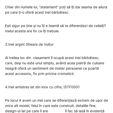
Chiar din numele lui, “statement” poți să îți dai seama de aliura
pe care ți-o oferă acest inel bărbătesc.
Ești sigur pe ține și nu îți e teamă să te diferențiezi de ceilalți?
Inelul acesta are fix ce îți trebuie.
3.Inel argint Gheare de Vultur
Al treilea loc din clasament îl ocupă acest inel bărbătesc,
care, deși nu este unul simplu, având acea piatră de culoare
neagră oferă un sentiment de mister persoanei ce poartă
acest accesoriu, fix prin pricina cromaticii.
4.Inel antistres lat din inox cu cifre, ISTF0001
Pe locul 4 avem un inel care se diferențiază extrem de ușor de
orice alt model, felul în care este construit, detaliile fine,
design-ul lat pe care îl are îl fac să iasă în evidență