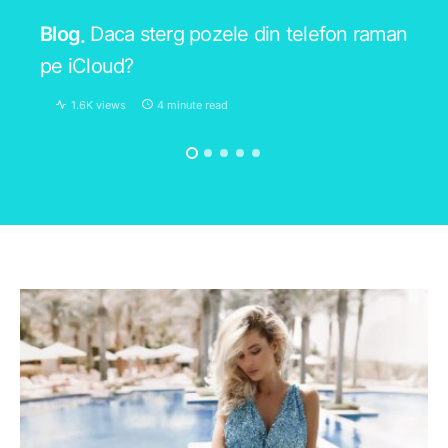
Blog
Daca sterg pozele din telefon raman
pe iCloud?
1.6K views
4 minute read