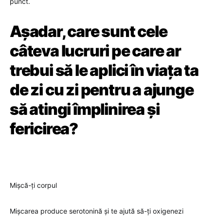
punct.
Așadar, care sunt cele
câteva lucruri pe care ar
trebui să le aplici în viața ta
de zi cu zi pentru a ajunge
să atingi împlinirea și
fericirea?
Mișcă-ți corpul
Mișcarea produce serotonină și te ajută să-ți oxigenezi