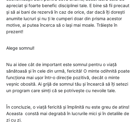
apreciat și foarte benefic disciplinei tale. E bine să fii precaut
și să ai bani de rezervă în caz de orice, dar dacă îți dorești
anumite lucruri și nu ți le cumperi doar din prisma acestor
motive, ai putea încerca să o lași mai moale. Trăiește în
prezent!
Alege somnul!
Nu ai idee cât de important este somnul pentru o viață
sănătoasă și în cele din urmă, fericită! O minte odihnită poate
funcționa mai ușor într-o direcție pozitivă, decât o minte
veșnic obosită. Ai grijă de somnul tău și încearcă să îți setezi
un program care simți că se potrivește cu nevoile tale.
În concluzie, o viață fericită și împlinită nu este greu de atins!
Aceasta constă mai degrabă în lucrurile mici și în detaliile de
zi cu zi.