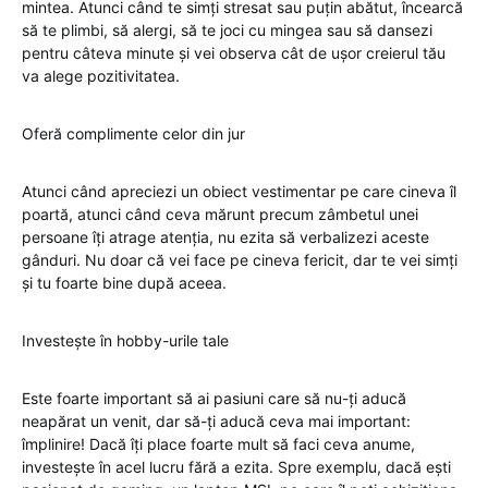
mintea. Atunci când te simți stresat sau puțin abătut, încearcă
să te plimbi, să alergi, să te joci cu mingea sau să dansezi
pentru câteva minute și vei observa cât de ușor creierul tău
va alege pozitivitatea.
Oferă complimente celor din jur
Atunci când apreciezi un obiect vestimentar pe care cineva îl
poartă, atunci când ceva mărunt precum zâmbetul unei
persoane îți atrage atenția, nu ezita să verbalizezi aceste
gânduri. Nu doar că vei face pe cineva fericit, dar te vei simți
și tu foarte bine după aceea.
Investește în hobby-urile tale
Este foarte important să ai pasiuni care să nu-ți aducă
neapărat un venit, dar să-ți aducă ceva mai important:
împlinire! Dacă îți place foarte mult să faci ceva anume,
investește în acel lucru fără a ezita. Spre exemplu, dacă ești