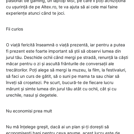
pasionat de gaming, un laptop
MSI
, pe care îl poți achiziționa
cu ușurință de pe Altex.ro, te va ajuta să ai cele mai faine
experiențe atunci când te joci.
Fii curios
O viață fericită înseamnă o viață prezentă, iar pentru a putea
fi prezent este foarte important să știi să observi lumea din
jurul tău. Deschide ochii când mergi pe stradă, renunță la căști
măcar pentru o zi și ascultă frânturile de conversații ale
trecătorilor. Poți alege să mergi la muzeu, la film, la festivaluri,
să faci un curs de gătit, să o suni pe mama ta sau chiar să
înveți să croșetezi. Pe scurt, bucură-te de fiecare lucru
mărunt și simte lumea din jurul tău atât cu ochii, cât și cu
urechile, nasul și degetele.
Nu economisi prea mult
Nu mă înțelege greșit, dacă ai un plan și-ți dorești să
economisești bani pentru ceva anume, acest lucru este de