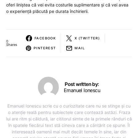
oferi liniștea că vei evita costurile suplimentare și că vei avea
o experiență plăcută pe durata închirierii.
FACEBOOK
X (TWITTER)
0
Shares
PINTEREST
MAIL
Post written by:
Emanuel Ionescu
Emanuel Ionescu scrie cu o curiozitate care nu se stinge și cu
o atenție reală pentru subiectele care contează astăzi. Fraza
lui are ritm și căldură, iar cititorul simte de la primele rânduri că
în spatele fiecărui text stă cineva care a cântărit ce spune. Îl
interesează oamenii mai mult decât temele în sine, iar din