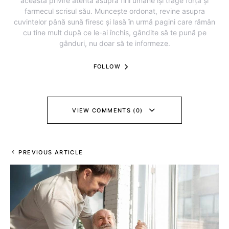
această privire atentă asupra firii umane își trage forța și
farmecul scrisul său. Muncește ordonat, revine asupra
cuvintelor până sună firesc și lasă în urmă pagini care rămân
cu tine mult după ce le-ai închis, gândite să te pună pe
gânduri, nu doar să te informeze.
FOLLOW
VIEW COMMENTS (0)
PREVIOUS ARTICLE