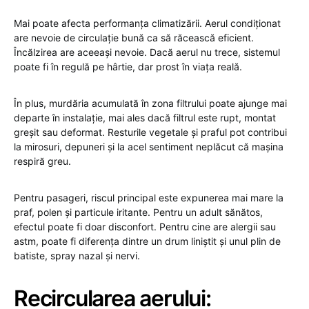
Mai poate afecta performanța climatizării. Aerul condiționat
are nevoie de circulație bună ca să răcească eficient.
Încălzirea are aceeași nevoie. Dacă aerul nu trece, sistemul
poate fi în regulă pe hârtie, dar prost în viața reală.
În plus, murdăria acumulată în zona filtrului poate ajunge mai
departe în instalație, mai ales dacă filtrul este rupt, montat
greșit sau deformat. Resturile vegetale și praful pot contribui
la mirosuri, depuneri și la acel sentiment neplăcut că mașina
respiră greu.
Pentru pasageri, riscul principal este expunerea mai mare la
praf, polen și particule iritante. Pentru un adult sănătos,
efectul poate fi doar disconfort. Pentru cine are alergii sau
astm, poate fi diferența dintre un drum liniștit și unul plin de
batiste, spray nazal și nervi.
Recircularea aerului: