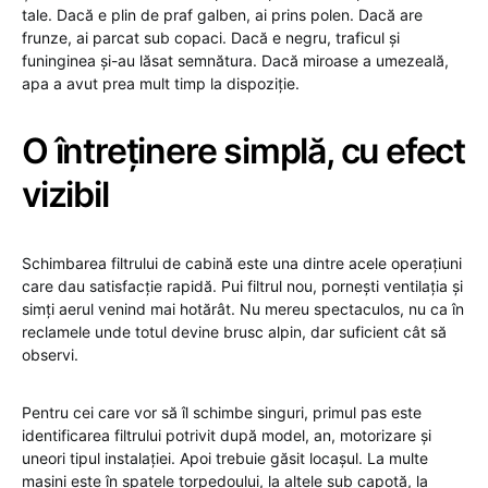
tale. Dacă e plin de praf galben, ai prins polen. Dacă are
frunze, ai parcat sub copaci. Dacă e negru, traficul și
funinginea și-au lăsat semnătura. Dacă miroase a umezeală,
apa a avut prea mult timp la dispoziție.
O întreținere simplă, cu efect
vizibil
Schimbarea filtrului de cabină este una dintre acele operațiuni
care dau satisfacție rapidă. Pui filtrul nou, pornești ventilația și
simți aerul venind mai hotărât. Nu mereu spectaculos, nu ca în
reclamele unde totul devine brusc alpin, dar suficient cât să
observi.
Pentru cei care vor să îl schimbe singuri, primul pas este
identificarea filtrului potrivit după model, an, motorizare și
uneori tipul instalației. Apoi trebuie găsit locașul. La multe
mașini este în spatele torpedoului, la altele sub capotă, la