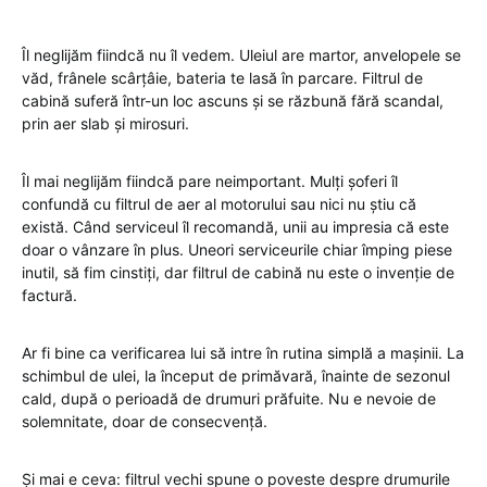
Îl neglijăm fiindcă nu îl vedem. Uleiul are martor, anvelopele se
văd, frânele scârțâie, bateria te lasă în parcare. Filtrul de
cabină suferă într-un loc ascuns și se răzbună fără scandal,
prin aer slab și mirosuri.
Îl mai neglijăm fiindcă pare neimportant. Mulți șoferi îl
confundă cu filtrul de aer al motorului sau nici nu știu că
există. Când serviceul îl recomandă, unii au impresia că este
doar o vânzare în plus. Uneori serviceurile chiar împing piese
inutil, să fim cinstiți, dar filtrul de cabină nu este o invenție de
factură.
Ar fi bine ca verificarea lui să intre în rutina simplă a mașinii. La
schimbul de ulei, la început de primăvară, înainte de sezonul
cald, după o perioadă de drumuri prăfuite. Nu e nevoie de
solemnitate, doar de consecvență.
Și mai e ceva: filtrul vechi spune o poveste despre drumurile