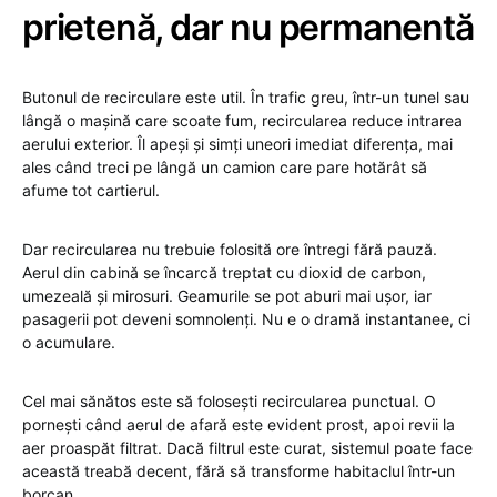
prietenă, dar nu permanentă
Butonul de recirculare este util. În trafic greu, într-un tunel sau
lângă o mașină care scoate fum, recircularea reduce intrarea
aerului exterior. Îl apeși și simți uneori imediat diferența, mai
ales când treci pe lângă un camion care pare hotărât să
afume tot cartierul.
Dar recircularea nu trebuie folosită ore întregi fără pauză.
Aerul din cabină se încarcă treptat cu dioxid de carbon,
umezeală și mirosuri. Geamurile se pot aburi mai ușor, iar
pasagerii pot deveni somnolenți. Nu e o dramă instantanee, ci
o acumulare.
Cel mai sănătos este să folosești recircularea punctual. O
pornești când aerul de afară este evident prost, apoi revii la
aer proaspăt filtrat. Dacă filtrul este curat, sistemul poate face
această treabă decent, fără să transforme habitaclul într-un
borcan.