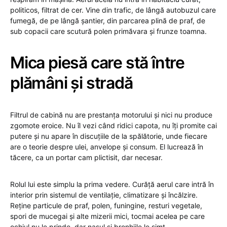
politicos, filtrat de cer. Vine din trafic, de lângă autobuzul care
fumegă, de pe lângă șantier, din parcarea plină de praf, de
sub copacii care scutură polen primăvara și frunze toamna.
Mica piesă care stă între
plămâni și stradă
Filtrul de cabină nu are prestanța motorului și nici nu produce
zgomote eroice. Nu îl vezi când ridici capota, nu îți promite cai
putere și nu apare în discuțiile de la spălătorie, unde fiecare
are o teorie despre ulei, anvelope și consum. El lucrează în
tăcere, ca un portar cam plictisit, dar necesar.
Rolul lui este simplu la prima vedere. Curăță aerul care intră în
interior prin sistemul de ventilație, climatizare și încălzire.
Reține particule de praf, polen, funingine, resturi vegetale,
spori de mucegai și alte mizerii mici, tocmai acelea pe care
ochiul nu le prinde, dar nasul și bronhiile le simt.