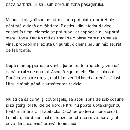
baza parbrizului, sau sub bord, în zona pasagerului.
Manualul mașinii sau un tutorial bun pot ajuta, dar trebuie
păstrată o doză de răbdare. Plasticul din interior devine
casant în timp, clemele se pot rupe, iar capacele nu suportă
mereu forța. Dacă simți că tragi de o piesă care nu vrea să
vină, probabil mai există un șurub, o clemă sau un mic secret
de fabricație.
După montaj, pornește ventilația pe toate treptele și verifică
dacă aerul vine normal. Ascultă zgomotele. Simte mirosul.
Dacă ceva pare greșit, mai bine verifici imediat decât să lași
filtrul strâmb până la următoarea revizie.
Nu strică să cureți și covorașele, să aspiri zona de sub scaune
și să ștergi praful de pe bord. Filtrul nu poate lupta singur cu
toată murdăria din habitaclu. Dacă pe podea ai noroi uscat,
firimituri, păr de animal și frunze, aerul interior va purta și el
ceva din acea mică arhivă domestică.