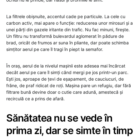
La filtrele obișnuite, accentul cade pe particule. La cele cu
carbon activ, mai apare o funcție: reducerea unor mirosuri și a
unei părți din gazele iritante din trafic. Nu fac minuni, firește.
Un filtru nu transformă bulevardul aglomerat în pădure de
brad, oricât de frumos ar suna în pliante, dar poate schimba
simțitor aerul pe care îl tragi în piept la semafor.
În oraș, aerul de la nivelul mașinii este adesea mai încărcat
decât aerul pe care îl simți când mergi pe jos printr-un parc.
Ești jos, aproape de țevi de eșapament, de cauciucuri, de
frâne, de praf ridicat de roți. Mașina pare un refugiu, dar fără
filtrare bună devine doar o cutie care adună, amestecă și
recirculă ce a prins de afară.
Sănătatea nu se vede în
prima zi, dar se simte în timp