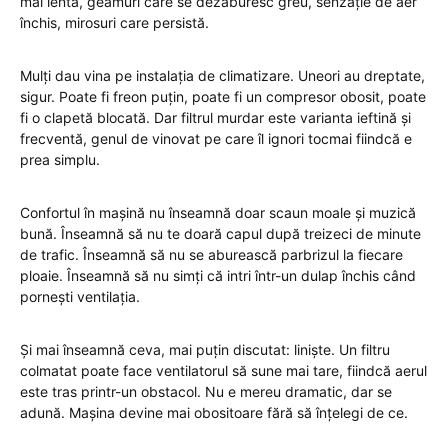
mai lentă, geamuri care se dezaburesc greu, senzație de aer
închis, mirosuri care persistă.
Mulți dau vina pe instalația de climatizare. Uneori au dreptate,
sigur. Poate fi freon puțin, poate fi un compresor obosit, poate
fi o clapetă blocată. Dar filtrul murdar este varianta ieftină și
frecventă, genul de vinovat pe care îl ignori tocmai fiindcă e
prea simplu.
Confortul în mașină nu înseamnă doar scaun moale și muzică
bună. Înseamnă să nu te doară capul după treizeci de minute
de trafic. Înseamnă să nu se aburească parbrizul la fiecare
ploaie. Înseamnă să nu simți că intri într-un dulap închis când
pornești ventilația.
Și mai înseamnă ceva, mai puțin discutat: liniște. Un filtru
colmatat poate face ventilatorul să sune mai tare, fiindcă aerul
este tras printr-un obstacol. Nu e mereu dramatic, dar se
adună. Mașina devine mai obositoare fără să înțelegi de ce.