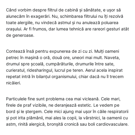
Când vorbim despre filtrul de cabină și sănătate, e ușor să
alunecăm în exagerări. Nu, schimbarea filtrului nu îți rezolvă
toate alergiile, nu vindecă astmul și nu anulează poluarea
orașului. Ar fi frumos, dar lumea tehnică are rareori gesturi atât
de generoase.
Contează însă pentru expunerea de zi cu zi. Mulți oameni
petrec în mașină o oră, două ore, uneori mai mult. Naveta,
drumul spre școală, cumpărăturile, drumurile între sate,
curieratul, ridesharingul, lucrul pe teren. Aerul acela inspirat
repetat intră în bilanțul organismului, chiar dacă nu îl trecem
nicăieri.
Particulele fine sunt problema cea mai vicleană. Cele mari,
firele de praf vizibile, ne deranjează estetic. Le vedem pe
bord și le ștergem. Cele mici ajung mai ușor în căile respiratorii
și pot irita plămânii, mai ales la copii, la vârstnici, la oamenii cu
astm, rinită alergică, bronșită cronică sau boli cardiovasculare.