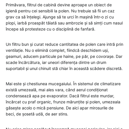
Primăvara, filtrul de cabină devine aproape un obiect de
igienă pentru cei sensibili la polen. Nu trebuie să fii un caz
grav ca să înțelegi. Ajunge să te urci în mașină într-o zi cu
plopi, iarbă proaspăt tăiată sau ambrozie și să simți cum nasul
începe să protesteze cu o disciplină de fanfară.
Un filtru bun și curat reduce cantitatea de polen care intră prin
ventilație. Nu o elimină complet, fiindcă deschidem uși,
geamuri, aducem particule pe haine, pe păr, pe covorașe. Dar
scade încărcătura, iar uneori diferența dintre un drum
suportabil și unul chinuit stă chiar în această scădere discretă.
Mai este și chestiunea mucegaiului. În sistemul de climatizare
există umezeală, mai ales vara, când aerul condiționat
condensează apa pe evaporator. Dacă filtrul este murdar,
încărcat cu praf organic, frunze mărunțite și polen, umezeala
găsește acolo o mică pensiune. De aici apar mirosurile de
beci, de șosetă udă, de aer stins.