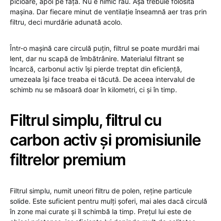
picioare, apoi pe față. Nu e nimic rău. Așa trebuie folosită
mașina. Dar fiecare minut de ventilație înseamnă aer tras prin
filtru, deci murdărie adunată acolo.
Într-o mașină care circulă puțin, filtrul se poate murdări mai
lent, dar nu scapă de îmbătrânire. Materialul filtrant se
încarcă, carbonul activ își pierde treptat din eficiență,
umezeala își face treaba ei tăcută. De aceea intervalul de
schimb nu se măsoară doar în kilometri, ci și în timp.
Filtrul simplu, filtrul cu
carbon activ și promisiunile
filtrelor premium
Filtrul simplu, numit uneori filtru de polen, reține particule
solide. Este suficient pentru mulți șoferi, mai ales dacă circulă
în zone mai curate și îl schimbă la timp. Prețul lui este de