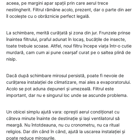
aceea, pe margini apar spații prin care aerul trece
nestingherit. Filtrul rămâne acolo, prezent, dar o parte din aer
îl ocolește cu o obrăznicie perfect legală.
La schimbare, merită curățată și zona din jur. Frunzele prinse
înaintea filtrului, praful adunat în locaș, bucățile de insecte,
toate trebuie scoase. Altfel, noul filtru începe viața într-o cutie
murdară, cam cum ai pune cearșaf curat pe o saltea plină de
nisip.
Dacă după schimbare mirosul persistă, poate fi nevoie de
curățarea instalației de climatizare, mai ales a evaporatorului.
Acolo se pot aduna depuneri și umezeală. Filtrul este
important, dar nu e singurul loc unde se ascunde problema.
Un obicei simplu ajută vara: oprești aerul condiționat cu
câteva minute înainte de destinație și lași ventilatorul să
meargă. Nu întotdeauna, nu cu cronometru, nu ca ritual
religios. Dar din când în când, ajută la uscarea instalației și
poate reduce mirosurile.