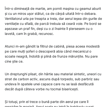
Într-o dimineață de martie, am pornit mașina cu geamul aburit
și cu un miros ușor stătut, ca de cârpă uitată într-o debara.
Ventilatorul urla pe treapta a treia, dar aerul ieșea din gurile de
ventilație cu sfială, de parcă trebuia să ceară voie. Pe bord se
așezase un praf fin, deși cu o zi înainte îl ștersesem cu o
lavetă, cam în grabă, recunosc.
Atunci m-am gândit la filtrul de cabină, piesa aceea modestă
pe care mulți șoferi o descoperă abia când mecanicul o
scoate neagră, îndoită și plină de frunze mărunțite. Nu pare
cine știe ce.
Un dreptunghi plisat, din hârtie sau material sintetic, uneori cu
strat de carbon activ, ascuns după torpedo, sub parbriz sau
undeva în spatele unei capace care nu se lasă desfăcută
decât după câteva vorbe nu tocmai bisericești.
Și totuși, prin el trece o bună parte din aerul pe care îl
respirăm în mașină. Aerul acela nu intră în habitaclu curat,