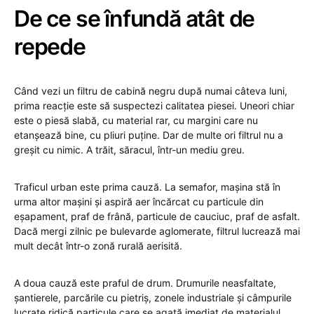
De ce se înfundă atât de
repede
Când vezi un filtru de cabină negru după numai câteva luni,
prima reacție este să suspectezi calitatea piesei. Uneori chiar
este o piesă slabă, cu material rar, cu margini care nu
etanșează bine, cu pliuri puține. Dar de multe ori filtrul nu a
greșit cu nimic. A trăit, săracul, într-un mediu greu.
Traficul urban este prima cauză. La semafor, mașina stă în
urma altor mașini și aspiră aer încărcat cu particule din
eșapament, praf de frână, particule de cauciuc, praf de asfalt.
Dacă mergi zilnic pe bulevarde aglomerate, filtrul lucrează mai
mult decât într-o zonă rurală aerisită.
A doua cauză este praful de drum. Drumurile neasfaltate,
șantierele, parcările cu pietriș, zonele industriale și câmpurile
lucrate ridică particule care se agață imediat de materialul