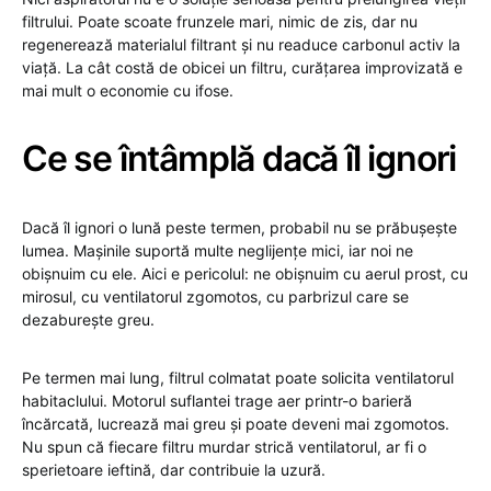
filtrului. Poate scoate frunzele mari, nimic de zis, dar nu
regenerează materialul filtrant și nu readuce carbonul activ la
viață. La cât costă de obicei un filtru, curățarea improvizată e
mai mult o economie cu ifose.
Ce se întâmplă dacă îl ignori
Dacă îl ignori o lună peste termen, probabil nu se prăbușește
lumea. Mașinile suportă multe neglijențe mici, iar noi ne
obișnuim cu ele. Aici e pericolul: ne obișnuim cu aerul prost, cu
mirosul, cu ventilatorul zgomotos, cu parbrizul care se
dezaburește greu.
Pe termen mai lung, filtrul colmatat poate solicita ventilatorul
habitaclului. Motorul suflantei trage aer printr-o barieră
încărcată, lucrează mai greu și poate deveni mai zgomotos.
Nu spun că fiecare filtru murdar strică ventilatorul, ar fi o
sperietoare ieftină, dar contribuie la uzură.