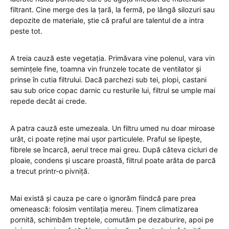
filtrant. Cine merge des la țară, la fermă, pe lângă silozuri sau
depozite de materiale, știe că praful are talentul de a intra
peste tot.
A treia cauză este vegetația. Primăvara vine polenul, vara vin
semințele fine, toamna vin frunzele tocate de ventilator și
prinse în cutia filtrului. Dacă parchezi sub tei, plopi, castani
sau sub orice copac darnic cu resturile lui, filtrul se umple mai
repede decât ai crede.
A patra cauză este umezeala. Un filtru umed nu doar miroase
urât, ci poate reține mai ușor particulele. Praful se lipește,
fibrele se încarcă, aerul trece mai greu. După câteva cicluri de
ploaie, condens și uscare proastă, filtrul poate arăta de parcă
a trecut printr-o pivniță.
Mai există și cauza pe care o ignorăm fiindcă pare prea
omenească: folosim ventilația mereu. Ținem climatizarea
pornită, schimbăm treptele, comutăm pe dezaburire, apoi pe