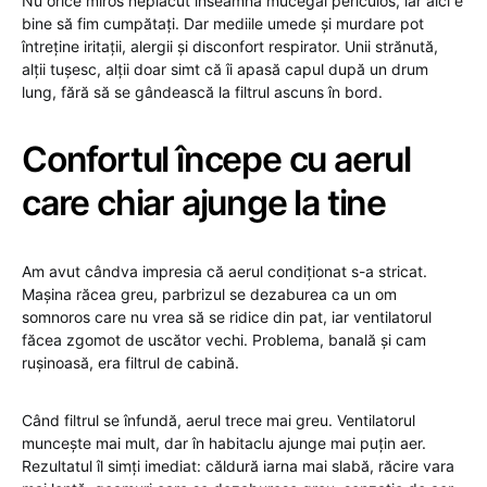
Nu orice miros neplăcut înseamnă mucegai periculos, iar aici e
bine să fim cumpătați. Dar mediile umede și murdare pot
întreține iritații, alergii și disconfort respirator. Unii strănută,
alții tușesc, alții doar simt că îi apasă capul după un drum
lung, fără să se gândească la filtrul ascuns în bord.
Confortul începe cu aerul
care chiar ajunge la tine
Am avut cândva impresia că aerul condiționat s-a stricat.
Mașina răcea greu, parbrizul se dezaburea ca un om
somnoros care nu vrea să se ridice din pat, iar ventilatorul
făcea zgomot de uscător vechi. Problema, banală și cam
rușinoasă, era filtrul de cabină.
Când filtrul se înfundă, aerul trece mai greu. Ventilatorul
muncește mai mult, dar în habitaclu ajunge mai puțin aer.
Rezultatul îl simți imediat: căldură iarna mai slabă, răcire vara