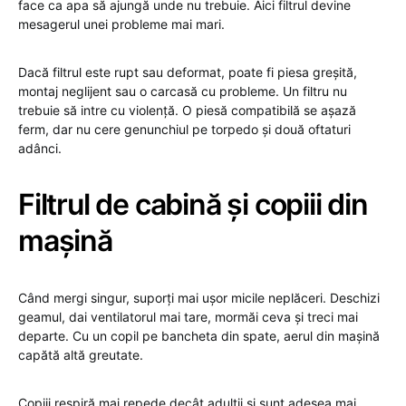
face ca apa să ajungă unde nu trebuie. Aici filtrul devine
mesagerul unei probleme mai mari.
Dacă filtrul este rupt sau deformat, poate fi piesa greșită,
montaj neglijent sau o carcasă cu probleme. Un filtru nu
trebuie să intre cu violență. O piesă compatibilă se așază
ferm, dar nu cere genunchiul pe torpedo și două oftaturi
adânci.
Filtrul de cabină și copiii din
mașină
Când mergi singur, suporți mai ușor micile neplăceri. Deschizi
geamul, dai ventilatorul mai tare, mormăi ceva și treci mai
departe. Cu un copil pe bancheta din spate, aerul din mașină
capătă altă greutate.
Copiii respiră mai repede decât adulții și sunt adesea mai