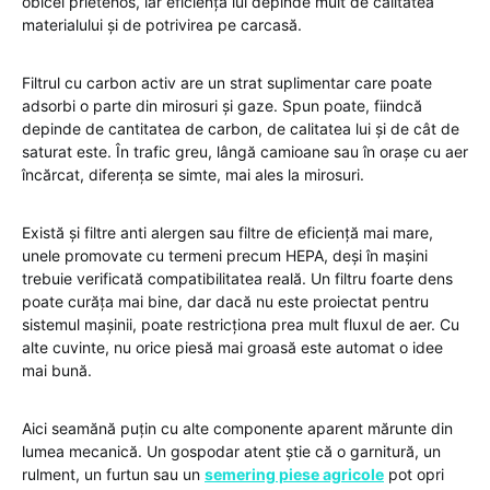
obicei prietenos, iar eficiența lui depinde mult de calitatea
materialului și de potrivirea pe carcasă.
Filtrul cu carbon activ are un strat suplimentar care poate
adsorbi o parte din mirosuri și gaze. Spun poate, fiindcă
depinde de cantitatea de carbon, de calitatea lui și de cât de
saturat este. În trafic greu, lângă camioane sau în orașe cu aer
încărcat, diferența se simte, mai ales la mirosuri.
Există și filtre anti alergen sau filtre de eficiență mai mare,
unele promovate cu termeni precum HEPA, deși în mașini
trebuie verificată compatibilitatea reală. Un filtru foarte dens
poate curăța mai bine, dar dacă nu este proiectat pentru
sistemul mașinii, poate restricționa prea mult fluxul de aer. Cu
alte cuvinte, nu orice piesă mai groasă este automat o idee
mai bună.
Aici seamănă puțin cu alte componente aparent mărunte din
lumea mecanică. Un gospodar atent știe că o garnitură, un
rulment, un furtun sau un
semering piese agricole
pot opri