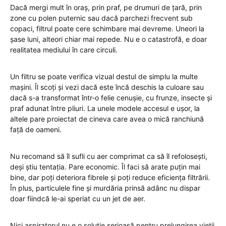
Dacă mergi mult în oraș, prin praf, pe drumuri de țară, prin
zone cu polen puternic sau dacă parchezi frecvent sub
copaci, filtrul poate cere schimbare mai devreme. Uneori la
șase luni, alteori chiar mai repede. Nu e o catastrofă, e doar
realitatea mediului în care circuli.
Un filtru se poate verifica vizual destul de simplu la multe
mașini. Îl scoți și vezi dacă este încă deschis la culoare sau
dacă s-a transformat într-o felie cenușie, cu frunze, insecte și
praf adunat între pliuri. La unele modele accesul e ușor, la
altele pare proiectat de cineva care avea o mică ranchiună
față de oameni.
Nu recomand să îl sufli cu aer comprimat ca să îl refolosești,
deși știu tentația. Pare economic. Îl faci să arate puțin mai
bine, dar poți deteriora fibrele și poți reduce eficiența filtrării.
În plus, particulele fine și murdăria prinsă adânc nu dispar
doar fiindcă le-ai speriat cu un jet de aer.
Nici aspiratorul nu e o soluție serioasă pentru prelungirea vieții