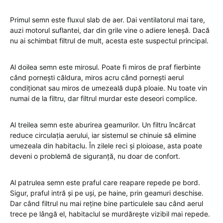
Primul semn este fluxul slab de aer. Dai ventilatorul mai tare,
auzi motorul suflantei, dar din grile vine o adiere leneșă. Dacă
nu ai schimbat filtrul de mult, acesta este suspectul principal.
Al doilea semn este mirosul. Poate fi miros de praf fierbinte
când pornești căldura, miros acru când pornești aerul
condiționat sau miros de umezeală după ploaie. Nu toate vin
numai de la filtru, dar filtrul murdar este deseori complice.
Al treilea semn este aburirea geamurilor. Un filtru încărcat
reduce circulația aerului, iar sistemul se chinuie să elimine
umezeala din habitaclu. În zilele reci și ploioase, asta poate
deveni o problemă de siguranță, nu doar de confort.
Al patrulea semn este praful care reapare repede pe bord.
Sigur, praful intră și pe uși, pe haine, prin geamuri deschise.
Dar când filtrul nu mai reține bine particulele sau când aerul
trece pe lângă el, habitaclul se murdărește vizibil mai repede.