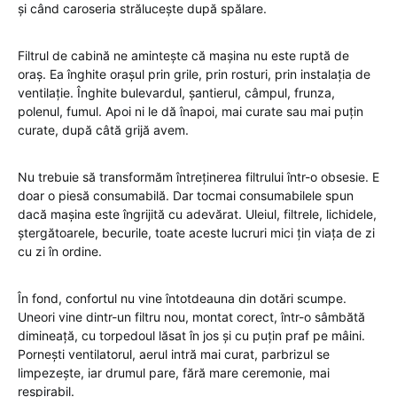
și când caroseria strălucește după spălare.
Filtrul de cabină ne amintește că mașina nu este ruptă de
oraș. Ea înghite orașul prin grile, prin rosturi, prin instalația de
ventilație. Înghite bulevardul, șantierul, câmpul, frunza,
polenul, fumul. Apoi ni le dă înapoi, mai curate sau mai puțin
curate, după câtă grijă avem.
Nu trebuie să transformăm întreținerea filtrului într-o obsesie. E
doar o piesă consumabilă. Dar tocmai consumabilele spun
dacă mașina este îngrijită cu adevărat. Uleiul, filtrele, lichidele,
ștergătoarele, becurile, toate aceste lucruri mici țin viața de zi
cu zi în ordine.
În fond, confortul nu vine întotdeauna din dotări scumpe.
Uneori vine dintr-un filtru nou, montat corect, într-o sâmbătă
dimineață, cu torpedoul lăsat în jos și cu puțin praf pe mâini.
Pornești ventilatorul, aerul intră mai curat, parbrizul se
limpezește, iar drumul pare, fără mare ceremonie, mai
respirabil.