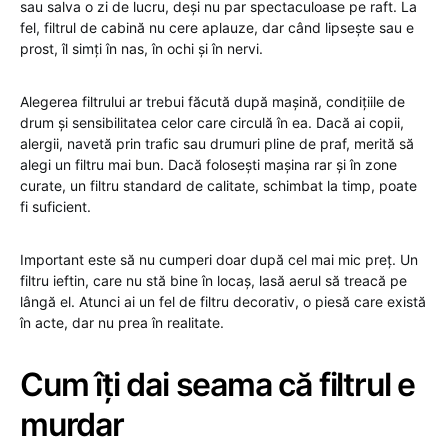
sau salva o zi de lucru, deși nu par spectaculoase pe raft. La
fel, filtrul de cabină nu cere aplauze, dar când lipsește sau e
prost, îl simți în nas, în ochi și în nervi.
Alegerea filtrului ar trebui făcută după mașină, condițiile de
drum și sensibilitatea celor care circulă în ea. Dacă ai copii,
alergii, navetă prin trafic sau drumuri pline de praf, merită să
alegi un filtru mai bun. Dacă folosești mașina rar și în zone
curate, un filtru standard de calitate, schimbat la timp, poate
fi suficient.
Important este să nu cumperi doar după cel mai mic preț. Un
filtru ieftin, care nu stă bine în locaș, lasă aerul să treacă pe
lângă el. Atunci ai un fel de filtru decorativ, o piesă care există
în acte, dar nu prea în realitate.
Cum îți dai seama că filtrul e
murdar