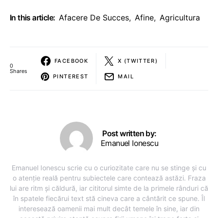
In this article:
Afacere De Succes
,
Afine
,
Agricultura
FACEBOOK
X (TWITTER)
0
Shares
PINTEREST
MAIL
Post written by:
Emanuel Ionescu
Emanuel Ionescu scrie cu o curiozitate care nu se stinge și cu
o atenție reală pentru subiectele care contează astăzi. Fraza
lui are ritm și căldură, iar cititorul simte de la primele rânduri că
în spatele fiecărui text stă cineva care a cântărit ce spune. Îl
interesează oamenii mai mult decât temele în sine, iar din