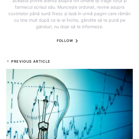
această privire atentă asupra firii umane își trage forța și
farmecul scrisul său. Muncește ordonat, revine asupra
cuvintelor până sună firesc și lasă în urmă pagini care rămân
cu tine mult după ce le-ai închis, gândite să te pună pe
gânduri, nu doar să te informeze.
FOLLOW
PREVIOUS ARTICLE