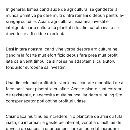
In general, lumea cand aude de agricultura, se gandeste la
munca primitiva pe care multi dintre romani o depun pentru a-
si ingriji culturile. Acum, agricultura inseamna investitie
inteligenta, iar o cultura cu planltatii de afin cu tufa inalta se
dovedeste a fi o idee excelenta.
Desi in tara noastra, cand vine vorba despre argicultura ne
gandim la foarte mult efort fizic depus fara prea mult profit,
iata ca a venit timpul ca si noi sa ne adaptam si cu ajutorul
fondurilor europene sa investim.
Una din cele mai profitabile si cele mai cautate modalitati de a
face bani, sunt plantatile cu afine. Aceste plante sunt extrem
de rezistente, nu necesita multa munca, iar daca sunt ingrijite
corespunazator poti obtine profituri uriase.
Chiar daca multi nu au incredere in o plantatie de afini cu tufa
inalta, cu informatiile gasite pe internet, vor afla o multime de
povesti de succes a unor oameni care au acordat incredere