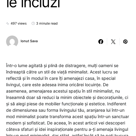
le incluzi
497 views
3 minute read
Ionut Sava
Într-o lume agitată și plină de distragere, mulți oameni se
îndreaptă către un stil de viață minimalist. Acest lucru se
reflectă și în modul în care îți amenajezi casa, în special
livingul, care este adesea inima oricărei locuințe. De
asemenea, amenajarea acestui spațiu în stil minimalist, nu
înseamnă doar să reduci la minim obiectele și decorațiunile, ci
și să alegi piese de mobilier funcționale și estetice. Indiferent
de dimensiunea sau forma livingului tău, aranjarea lui într-un
mod minimalist poate transforma acest spațiu într-un sanctuar
modern și sofisticat. De aceea, în acest articol vei descoperi
câteva sfaturi și idei inspiraționale pentru a-ți amenaja livingul
într-un mod minimalist, dar stilat, astfel încât să te poți bucura