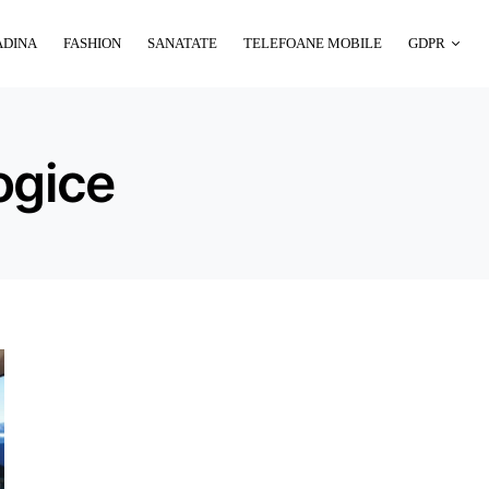
ADINA
FASHION
SANATATE
TELEFOANE MOBILE
GDPR
ogice