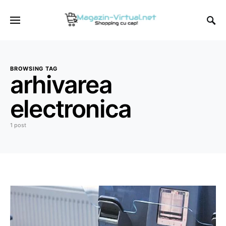
BROWSING TAG
arhivarea
electronica
1 post