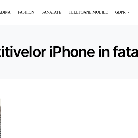
ADINA
FASHION
SANATATE
TELEFOANE MOBILE
GDPR
itivelor iPhone in fat