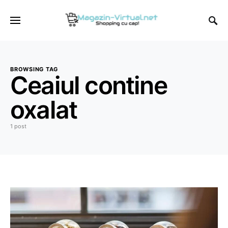
BROWSING TAG
Ceaiul contine
oxalat
1 post