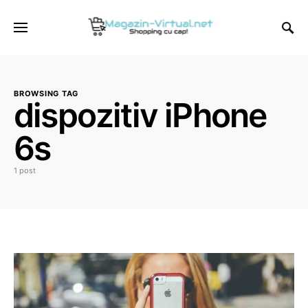
BROWSING TAG
dispozitiv iPhone
6s
1 post