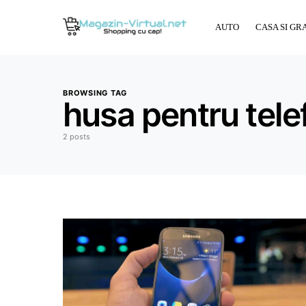
AUTO
CASA SI GR
BROWSING TAG
husa pentru tele
2 posts