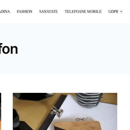
ADINA
FASHION
SANATATE
TELEFOANE MOBILE
GDPR
fon