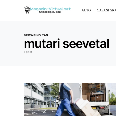
AUTO
CASA SI GR
BROWSING TAG
mutari seevetal
1 post