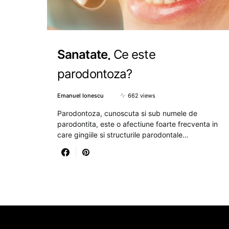
Sanatate
Ce este
parodontoza?
Emanuel Ionescu
662 views
Parodontoza, cunoscuta si sub numele de
parodontita, este o afectiune foarte frecventa in
care gingiile si structurile parodontale…