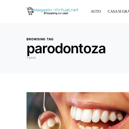
AUTO
CASA SI GR
BROWSING TAG
parodontoza
1 post