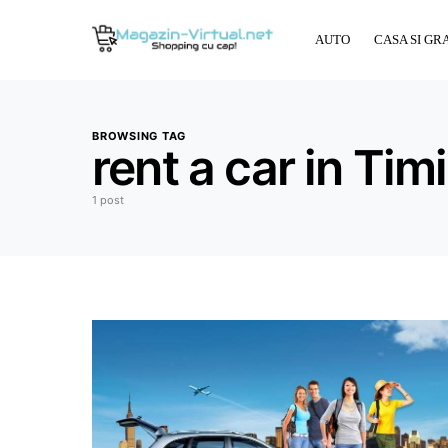
AUTO
CASA SI GR
BROWSING TAG
rent a car in Tim
1 post