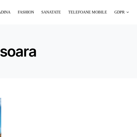
ADINA
FASHION
SANATATE
TELEFOANE MOBILE
GDPR
isoara