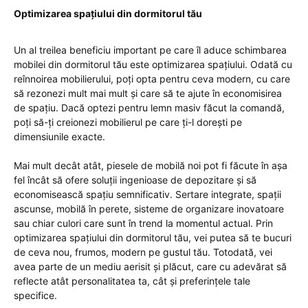
Optimizarea spațiului din dormitorul tău
Un al treilea beneficiu important pe care îl aduce schimbarea
mobilei din dormitorul tău este optimizarea spațiului. Odată cu
reînnoirea mobilierului, poți opta pentru ceva modern, cu care
să rezonezi mult mai mult și care să te ajute în economisirea
de spațiu. Dacă optezi pentru lemn masiv făcut la comandă,
poți să-ți creionezi mobilierul pe care ți-l dorești pe
dimensiunile exacte.
Mai mult decât atât, piesele de mobilă noi pot fi făcute în așa
fel încât să ofere soluții ingenioase de depozitare și să
economisească spațiu semnificativ. Sertare integrate, spații
ascunse, mobilă în perete, sisteme de organizare inovatoare
sau chiar culori care sunt în trend la momentul actual. Prin
optimizarea spațiului din dormitorul tău, vei putea să te bucuri
de ceva nou, frumos, modern pe gustul tău. Totodată, vei
avea parte de un mediu aerisit și plăcut, care cu adevărat să
reflecte atât personalitatea ta, cât și preferințele tale
specifice.