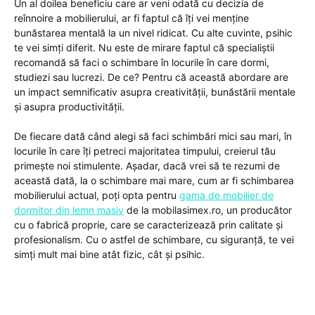
Un al doilea beneficiu care ar veni odată cu decizia de
reînnoire a mobilierului, ar fi faptul că îți vei menține
bunăstarea mentală la un nivel ridicat. Cu alte cuvinte, psihic
te vei simți diferit. Nu este de mirare faptul că specialiștii
recomandă să faci o schimbare în locurile în care dormi,
studiezi sau lucrezi. De ce? Pentru că această abordare are
un impact semnificativ asupra creativității, bunăstării mentale
și asupra productivității.
De fiecare dată când alegi să faci schimbări mici sau mari, în
locurile în care îți petreci majoritatea timpului, creierul tău
primește noi stimulente. Așadar, dacă vrei să te rezumi de
această dată, la o schimbare mai mare, cum ar fi schimbarea
mobilierului actual, poți opta pentru
gama de mobilier de
dormitor din lemn masiv
de la mobilasimex.ro, un producător
cu o fabrică proprie, care se caracterizează prin calitate și
profesionalism. Cu o astfel de schimbare, cu siguranță, te vei
simți mult mai bine atât fizic, cât și psihic.