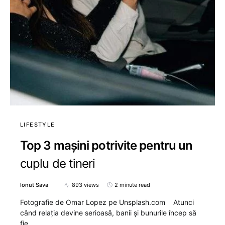
LIFESTYLE
Top 3 mașini potrivite pentru un
cuplu de tineri
Ionut Sava
893 views
2 minute read
Fotografie de Omar Lopez pe Unsplash.com Atunci
când relația devine serioasă, banii și bunurile încep să
fie…