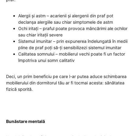
Alergii și astm – acarienii și alergenii din praf pot
declanșa alergiile sau chiar simptomele de astm
Ochi iritați – praful poate provoca mâncărimi ale ochilor
sau chiar iritații severe
Sistemul imunitar – prin expunerea îndelungată în medii
pline de praf poți să-ți sensibilizezi sistemul imunitar
Calitatea somnului – mobilierul vechi poate fi un factor
împotriva unui somn calitativ
Deci, un prim beneficiu pe care l-ar putea aduce schimbarea
mobilierului din dormitorul tău ar fi tocmai acesta: sănătatea
fizică sporită.
Bunăstare mentală