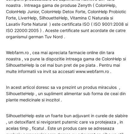
noastra . Intreaga gama de produse Zenyth ( ColonHelp,
ColonHelp Junior, ColonHelp Detox Forte, ColonHelp Probiotic
Forte, LiverHelp, SilhouetteHelp, Vitamina C Naturala si
Laxativ Forte Natural ) este certificata ISO ( ISO 9001:2008 si
ISO 22000:2005 ) . Aceste certificate sunt acordate de catre
organismul german Tuv Nord .
Webfarm.ro , cea mai apreciata farmacie online din tara
noastra , va pune la dispozitie intreaga gama de ColonHelp si
SilhouetteHelp la cel mai bun pret de pe piata . Pentru mai
multe informatii va invit sa accesati www.webfarm.ro .
In acest articol doresc sa va prezint un produs miraculos ,
SilhouetteHelp , un supliment alimentar sub forma de ceai din
plante medicinale si inozitol .
SilhouetteHelp este un foarte bun adjuvant in curele de slabire
, un detoxifiant si revigorant puternic care va protejeaza , in
acelas timp , ficatul . Este un produs care se adreseaza