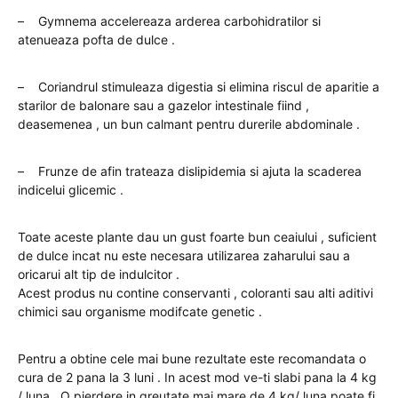
– Gymnema accelereaza arderea carbohidratilor si
atenueaza pofta de dulce .
– Coriandrul stimuleaza digestia si elimina riscul de aparitie a
starilor de balonare sau a gazelor intestinale fiind ,
deasemenea , un bun calmant pentru durerile abdominale .
– Frunze de afin trateaza dislipidemia si ajuta la scaderea
indicelui glicemic .
Toate aceste plante dau un gust foarte bun ceaiului , suficient
de dulce incat nu este necesara utilizarea zaharului sau a
oricarui alt tip de indulcitor .
Acest produs nu contine conservanti , coloranti sau alti aditivi
chimici sau organisme modifcate genetic .
Pentru a obtine cele mai bune rezultate este recomandata o
cura de 2 pana la 3 luni . In acest mod ve-ti slabi pana la 4 kg
/ luna . O pierdere in greutate mai mare de 4 kg/ luna poate fi