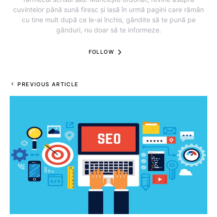
cuvintelor până sună firesc și lasă în urmă pagini care rămân
cu tine mult după ce le-ai închis, gândite să te pună pe
gânduri, nu doar să te informeze.
FOLLOW
PREVIOUS ARTICLE