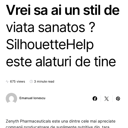
Vrei sa ai un stil de
viata sanatos ?
SilhouetteHelp
este alaturi de tine
675 views
3 minute read
Emanuel Ionescu
Zenyth Pharmaceuticals este una dintre cele mai apreciate
companii producatoare de suplimente nutritive din tara