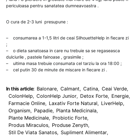
periculoasa pentru sanatatea dumneavoastra .
O cura de 2-3 luni presupune :
– consumarea a 1-1,5 litri de ceai SilhouetteHelp in fiecare zi
;
– o dieta sanatoasa in care nu trebuie sa se regaseasca
dulciurile , pastele fainoase , grasimile ;
– ultima masa trebuie consumata cel tarziu la ora 18:00 ;
– cel putin 30 de minute de miscare in fiecare zi .
In this article:
Balonare
,
Calmant
,
Catina
,
Ceai Verde
,
ColonHelp
,
ColonHelp Junior
,
Detox Forte
,
Energie
,
Farmacie Online
,
Laxativ Forte Natural
,
LiverHelp
,
Organism
,
Papadie
,
Planta Medicinala
,
Plante Medicinale
,
Probiotic Forte
,
Produs Miraculos
,
Produse Zenyth
,
Stil De Viata Sanatos
,
Supliment Alimentar
,