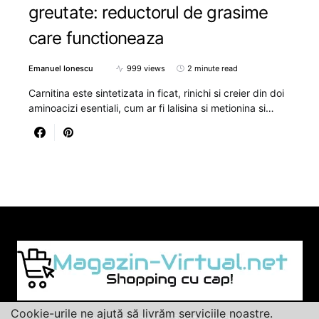
greutate: reductorul de grasime
care functioneaza
Emanuel Ionescu
999 views
2 minute read
Carnitina este sintetizata in ficat, rinichi si creier din doi
aminoacizi esentiali, cum ar fi lalisina si metionina si…
Cookie-urile ne ajută să livrăm serviciile noastre.
Designed & Developed by
SmartSeoPack.com