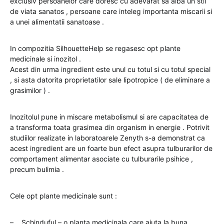
exclusiv persoanelor care doresc cu adevarat sa aiba un stil
de viata sanatos , persoane care inteleg importanta miscarii si
a unei alimentatii sanatoase .
In compozitia SilhouetteHelp se regasesc opt plante
medicinale si inozitol .
Acest din urma ingredient este unul cu totul si cu totul special
, si asta datorita proprietatilor sale lipotropice ( de eliminare a
grasimilor ) .
Inozitolul pune in miscare metabolismul si are capacitatea de
a transforma toata grasimea din organism in energie . Potrivit
studiilor realizate in laboratoarele Zenyth s-a demonstrat ca
acest ingredient are un foarte bun efect asupra tulburarilor de
comportament alimentar asociate cu tulburarile psihice ,
precum bulimia .
Cele opt plante medicinale sunt :
– Schinduful – o planta medicinala care ajuta la buna