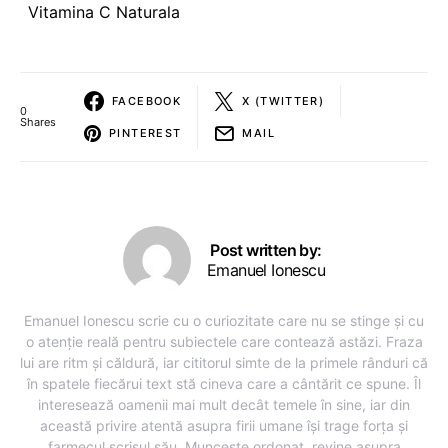
Vitamina C Naturala
FACEBOOK
X (TWITTER)
0
Shares
PINTEREST
MAIL
Post written by:
Emanuel Ionescu
Emanuel Ionescu scrie cu o curiozitate care nu se stinge și cu
o atenție reală pentru subiectele care contează astăzi. Fraza
lui are ritm și căldură, iar cititorul simte de la primele rânduri că
în spatele fiecărui text stă cineva care a cântărit ce spune. Îl
interesează oamenii mai mult decât temele în sine, iar din
această privire atentă asupra firii umane își trage forța și
farmecul scrisul său. Muncește ordonat, revine asupra