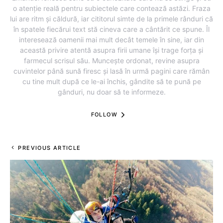
o atenție reală pentru subiectele care contează astăzi. Fraza
lui are ritm și căldură, iar cititorul simte de la primele rânduri că
în spatele fiecărui text stă cineva care a cântărit ce spune. Îl
interesează oamenii mai mult decât temele în sine, iar din
această privire atentă asupra firii umane își trage forța și
farmecul scrisul său. Muncește ordonat, revine asupra
cuvintelor până sună firesc și lasă în urmă pagini care rămân
cu tine mult după ce le-ai închis, gândite să te pună pe
gânduri, nu doar să te informeze.
FOLLOW
PREVIOUS ARTICLE