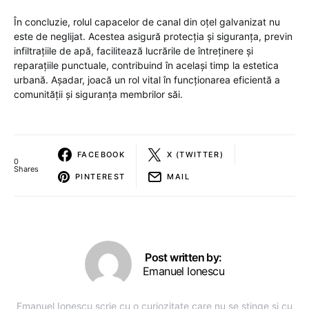
În concluzie, rolul capacelor de canal din oțel galvanizat nu
este de neglijat. Acestea asigură protecția și siguranța, previn
infiltrațiile de apă, facilitează lucrările de întreținere și
reparațiile punctuale, contribuind în același timp la estetica
urbană. Așadar, joacă un rol vital în funcționarea eficientă a
comunității și siguranța membrilor săi.
FACEBOOK
X (TWITTER)
0
Shares
PINTEREST
MAIL
Post written by:
Emanuel Ionescu
Emanuel Ionescu scrie cu o curiozitate care nu se stinge și cu