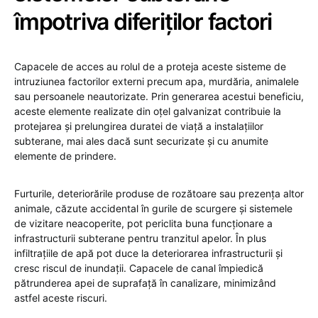
împotriva diferiților factori
Capacele de acces au rolul de a proteja aceste sisteme de
intruziunea factorilor externi precum apa, murdăria, animalele
sau persoanele neautorizate. Prin generarea acestui beneficiu,
aceste elemente realizate din oțel galvanizat contribuie la
protejarea și prelungirea duratei de viață a instalațiilor
subterane, mai ales dacă sunt securizate și cu anumite
elemente de prindere.
Furturile, deteriorările produse de rozătoare sau prezența altor
animale, căzute accidental în gurile de scurgere și sistemele
de vizitare neacoperite, pot periclita buna funcționare a
infrastructurii subterane pentru tranzitul apelor. În plus
infiltrațiile de apă pot duce la deteriorarea infrastructurii și
cresc riscul de inundații. Capacele de canal împiedică
pătrunderea apei de suprafață în canalizare, minimizând
astfel aceste riscuri.