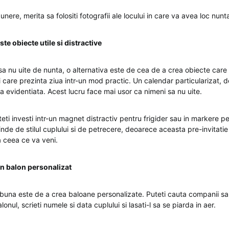
unere, merita sa folositi fotografii ale locului in care va avea loc nunt
e obiecte utile si distractive
a nu uite de nunta, o alternativa este de cea de a crea obiecte care s
si care prezinta ziua intr-un mod practic. Un calendar particularizat,
a evidentiata. Acest lucru face mai usor ca nimeni sa nu uite.
ti investi intr-un magnet distractiv pentru frigider sau in markere pe
pinde de stilul cuplului si de petrecere, deoarece aceasta pre-invitatie
 a ceea ce va veni.
un balon personalizat
buna este de a crea baloane personalizate. Puteti cauta companii sau
lonul, scrieti numele si data cuplului si lasati-l sa se piarda in aer.