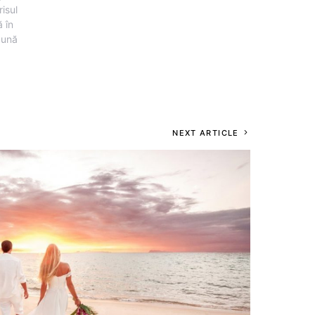
risul
 în
pună
NEXT ARTICLE