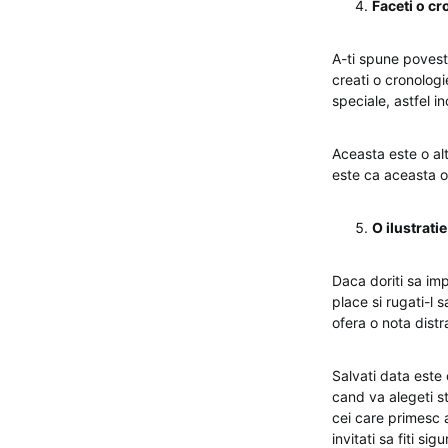
Faceti o cr
A-ti spune povest
creati o cronologi
speciale, astfel i
Aceasta este o alt
este ca aceasta opt
O ilustrati
Daca doriti sa imp
place si rugati-l
ofera o nota distr
Salvati data este
cand va alegeti sti
cei care primesc a
invitati sa fiti sig