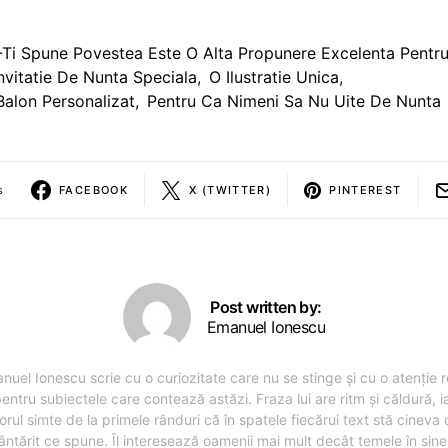
-Ti Spune Povestea Este O Alta Propunere Excelenta Pentr
nvitatie De Nunta Speciala
,
O Ilustratie Unica
,
Balon Personalizat
,
Pentru Ca Nimeni Sa Nu Uite De Nunta
s
FACEBOOK
X (TWITTER)
PINTEREST
Post written by:
Emanuel Ionescu
nuel Ionescu scrie cu o curiozitate care nu se stinge și cu o atenție r
entru subiectele care contează astăzi. Fraza lui are ritm și căldură, i
torul simte de la primele rânduri că în spatele fiecărui text stă cineva
ântărit ce spune. Îl interesează oamenii mai mult decât temele în sine,