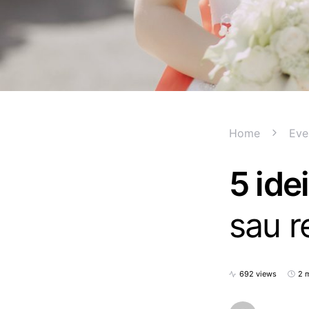
Home
Eve
5 ide
sau r
692 views
2 