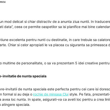
escu
un mod delicat si chiar distractiv de a anunta ziua nuntii. In traducere 
i data”, ceea ce permite oaspetilor sa isi planifice mai bine calendar
tiune excelenta pentru nunti cu destinatie, in care trebuie sa calato
rte. Chiar si celor apropiati le va placea cu siguranta sa primeasca d
o multime de personalitate, o sa va prezentam 5 idei creative pentru
e-invitatie de nunta speciala
e-invitatii de nunta speciala este perfecta pentru cei care isi dores
tin formal si au deja o
rochie de mireasa Cluj
style. Pe fata, prezentat
va avea loc nunta. In spate, asigurati-va ca aveti loc pentru a crea lini
 atingere speciala.