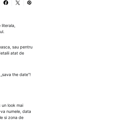
literala,
ul.
reasca, sau pentru
etalii atat de
 „sava the date”!
c un look mai
i-va numele, data
ile si zona de