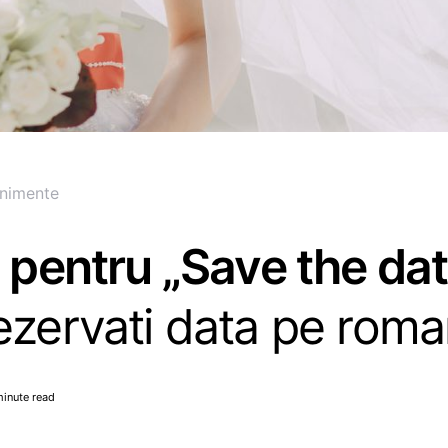
nimente
i pentru „Save the da
ezervati data pe rom
minute read