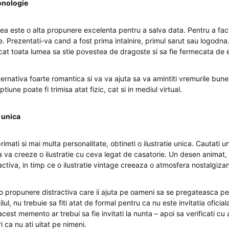
onologie
ea este o alta propunere excelenta pentru a salva data. Pentru a fac
e. Prezentati-va cand a fost prima intalnire, primul sarut sau logodna. 
ncat toata lumea sa stie povestea de dragoste si sa fie fermecata de 
ernativa foarte romantica si va va ajuta sa va amintiti vremurile bune
iune poate fi trimisa atat fizic, cat si in mediul virtual.
e unica
rimati si mai multa personalitate, obtineti o ilustratie unica. Cautati u
 sa va creeze o ilustratie cu ceva legat de casatorie. Un desen animat
activa, in timp ce o ilustratie vintage creeaza o atmosfera nostalgizan
 o propunere distractiva care ii ajuta pe oameni sa se pregateasca pe
lul, nu trebuie sa fiti atat de formal pentru ca nu este invitatia oficiala
cest memento ar trebui sa fie invitati la nunta – apoi sa verificati cu a
uri ca nu ati uitat pe nimeni.