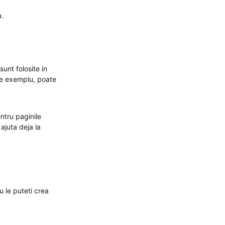
a.
unt folosite in
 de exemplu, poate
ntru paginile
 ajuta deja la
 le puteti crea