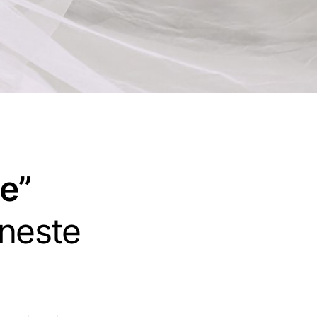
te”
aneste