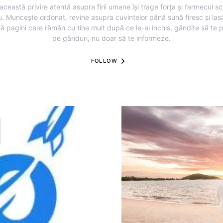
această privire atentă asupra firii umane își trage forța și farmecul sc
u. Muncește ordonat, revine asupra cuvintelor până sună firesc și lasă
ă pagini care rămân cu tine mult după ce le-ai închis, gândite să te 
pe gânduri, nu doar să te informeze.
FOLLOW