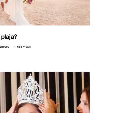
 plaja?
Ionescu
585 views