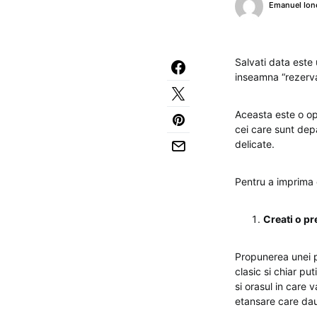
Emanuel Ion
Salvati data este 
inseamna “rezervat
Aceasta este o op
cei care sunt depa
delicate.
Pentru a imprima 
Creati o pr
Propunerea unei pr
clasic si chiar pu
si orasul in care 
etansare care dau