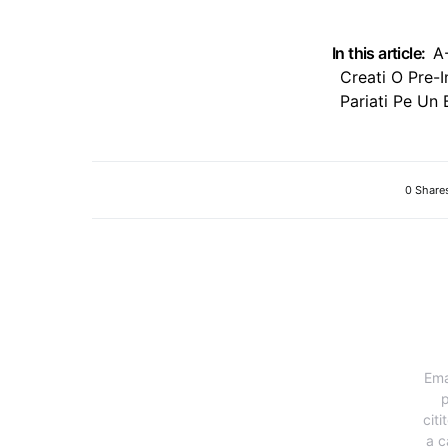
In this article:
A
Creati O Pre-I
Pariati Pe Un 
0 Share
Ema
p
citi
a c