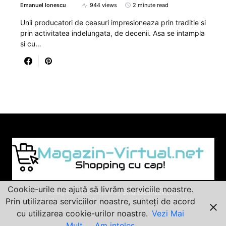
Emanuel Ionescu
944 views
2 minute read
Unii producatori de ceasuri impresioneaza prin traditie si
prin activitatea indelungata, de decenii. Asa se intampla
si cu…
Cookie-urile ne ajută să livrăm serviciile noastre.
Designed & Developed by
SmartSeoPack.com
Prin utilizarea serviciilor noastre, sunteți de acord
cu utilizarea cookie-urilor noastre.
Vezi Mai
Mult
Am inteles