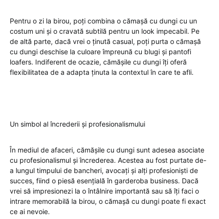
Pentru o zi la birou, poți combina o cămașă cu dungi cu un
costum uni și o cravată subtilă pentru un look impecabil. Pe
de altă parte, dacă vrei o ținută casual, poți purta o cămașă
cu dungi deschise la culoare împreună cu blugi și pantofi
loafers. Indiferent de ocazie, cămășile cu dungi îți oferă
flexibilitatea de a adapta ținuta la contextul în care te afli.
Un simbol al încrederii și profesionalismului
În mediul de afaceri, cămășile cu dungi sunt adesea asociate
cu profesionalismul și încrederea. Acestea au fost purtate de-
a lungul timpului de bancheri, avocați și alți profesioniști de
succes, fiind o piesă esențială în garderoba business. Dacă
vrei să impresionezi la o întâlnire importantă sau să îți faci o
intrare memorabilă la birou, o cămașă cu dungi poate fi exact
ce ai nevoie.