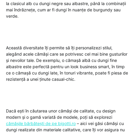
la clasicul alb cu dungi negre sau albastre, până la combinații
mai îndrăznețe, cum ar fi dungi în nuanțe de burgundy sau
verde.
Această diversitate îți permite să îți personalizezi stilul,
alegând acele cămăși care se potrivesc cel mai bine gusturilor
și nevoilor tale. De exemplu, o cămașă albă cu dungi fine
albastre este perfectă pentru un look business smart, în timp
ce o cămașă cu dungi late, în tonuri vibrante, poate fi piesa de
rezistență a unei ținute casual-chic.
Dacă ești în căutarea unor cămăși de calitate, cu design
modern și o gamă variată de modele, poți să explorezi
cămășile bărbătești de pe bigotti.ro
– aici vei găsi cămăși cu
dungi realizate din materiale calitative, care îți vor asigura nu