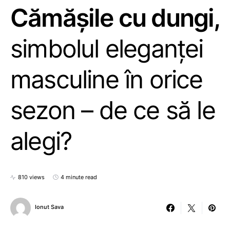
Cămășile cu dungi,
simbolul eleganței
masculine în orice
sezon – de ce să le
alegi?
810 views
4 minute read
Ionut Sava