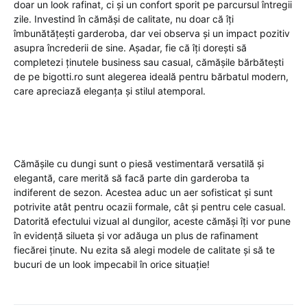
doar un look rafinat, ci și un confort sporit pe parcursul întregii
zile. Investind în cămăși de calitate, nu doar că îți
îmbunătățești garderoba, dar vei observa și un impact pozitiv
asupra încrederii de sine. Așadar, fie că îți dorești să
completezi ținutele business sau casual, cămășile bărbătești
de pe bigotti.ro sunt alegerea ideală pentru bărbatul modern,
care apreciază eleganța și stilul atemporal.
Cămășile cu dungi sunt o piesă vestimentară versatilă și
elegantă, care merită să facă parte din garderoba ta
indiferent de sezon. Acestea aduc un aer sofisticat și sunt
potrivite atât pentru ocazii formale, cât și pentru cele casual.
Datorită efectului vizual al dungilor, aceste cămăși îți vor pune
în evidență silueta și vor adăuga un plus de rafinament
fiecărei ținute. Nu ezita să alegi modele de calitate și să te
bucuri de un look impecabil în orice situație!