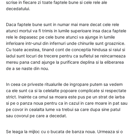
scrise in fiecare zi toate faptele bune si cele rele ale
decedatului.
Daca faptele bune sunt in numar mai mare decat cele rele
atunci mortul va fi trimis in lumile superioare insa daca faptele
rele le depasesc pe cele bune atunci va ajunge in lumile
inferioare intr-unul din infernuri unde chinurile sunt groaznice.
Cu toate acestea, tinand cont de conceptia hindusa si raiul si
iadul sunt locuri de trecere pentru ca sufletul se reincarneaza
mereu pana cand ajunge la purificare deplina si la eliberarea
de a se naste din nou.
In ceea ce priveste ritualurile de ingropare putem sa vedem
ca ele sunt ca si la celelalte popoare complicate si respectate
strict. Inainte ca omul sa moara este pus pe un strat de iarba
si pe o panza noua pentru ca in cazul in care moare in pat sau
pe covor in cealalta lume va trebui sa care dupa sine patul
sau covorul pe care a decedat.
Se leaga la mijloc cu o bucata de banza noua. Urmeaza si o