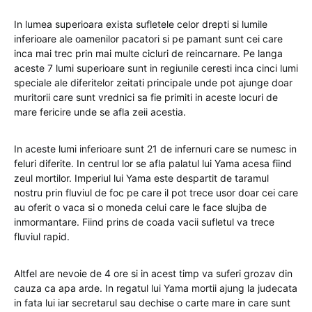
In lumea superioara exista sufletele celor drepti si lumile
inferioare ale oamenilor pacatori si pe pamant sunt cei care
inca mai trec prin mai multe cicluri de reincarnare. Pe langa
aceste 7 lumi superioare sunt in regiunile ceresti inca cinci lumi
speciale ale diferitelor zeitati principale unde pot ajunge doar
muritorii care sunt vrednici sa fie primiti in aceste locuri de
mare fericire unde se afla zeii acestia.
In aceste lumi inferioare sunt 21 de infernuri care se numesc in
feluri diferite. In centrul lor se afla palatul lui Yama acesa fiind
zeul mortilor. Imperiul lui Yama este despartit de taramul
nostru prin fluviul de foc pe care il pot trece usor doar cei care
au oferit o vaca si o moneda celui care le face slujba de
inmormantare. Fiind prins de coada vacii sufletul va trece
fluviul rapid.
Altfel are nevoie de 4 ore si in acest timp va suferi grozav din
cauza ca apa arde. In regatul lui Yama mortii ajung la judecata
in fata lui iar secretarul sau dechise o carte mare in care sunt