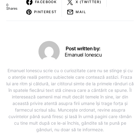
FACEBOOK
X (TWITTER)
0
Shares
PINTEREST
MAIL
Post written by:
Emanuel Ionescu
Emanuel Ionescu scrie cu o curiozitate care nu se stinge și cu
o atenție reală pentru subiectele care contează astăzi. Fraza
lui are ritm și căldură, iar cititorul simte de la primele rânduri că
în spatele fiecărui text stă cineva care a cântărit ce spune. Îl
interesează oamenii mai mult decât temele în sine, iar din
această privire atentă asupra firii umane își trage forța și
farmecul scrisul său. Muncește ordonat, revine asupra
cuvintelor până sună firesc și lasă în urmă pagini care rămân
cu tine mult după ce le-ai închis, gândite să te pună pe
gânduri, nu doar să te informeze.