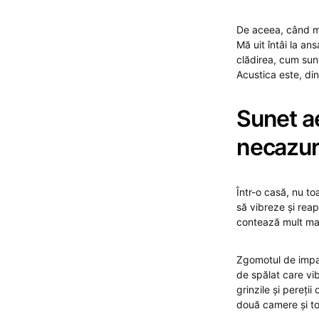
De aceea, când m
Mă uit întâi la a
clădirea, cum sunt
Acustica este, din 
Sunet a
necazuri
Într-o casă, nu to
să vibreze și reap
contează mult masa
Zgomotul de impac
de spălat care vib
grinzile și pereți
două camere și to