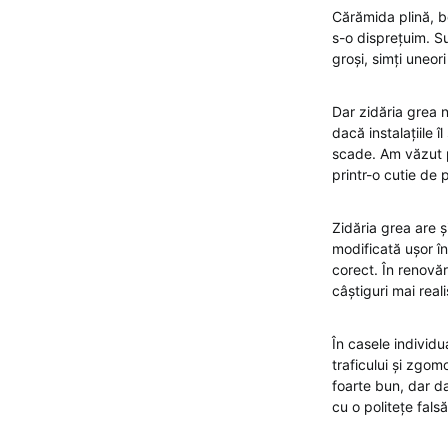
Cărămida plină, be
s-o disprețuim. Sun
groși, simți uneori
Dar zidăria grea n
dacă instalațiile 
scade. Am văzut p
printr-o cutie de 
Zidăria grea are 
modificată ușor în
corect. În renovăr
câștiguri mai real
În casele individu
traficului și zgom
foarte bun, dar d
cu o politețe fals