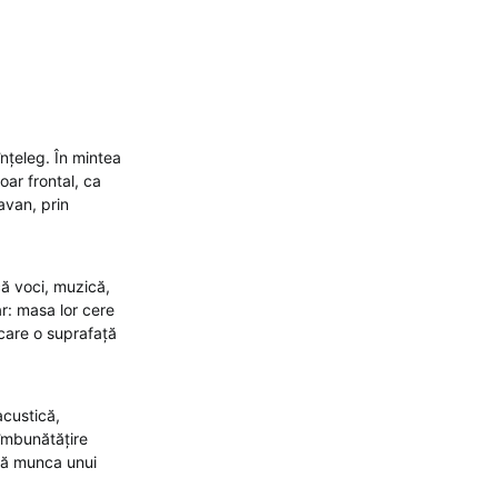
înțeleg. În mintea
ar frontal, ca
tavan, prin
că voci, muzică,
ar: masa lor cere
șcare o suprafață
acustică,
 îmbunătățire
ică munca unui