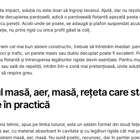
e impact, soluția nu este doar să îngroși tavanul. Ajută, dar nu rezol
e decuplarea pardoselii, adică o pardoseală flotantă așezată peste un
d cu pereții. Acolo unde se poate, se adaugă și plafon suspendat acus
ie, nu prins rigid cu orice profil găsit la colț.
em cel mai bun sistem constructiv, trebuie să întrebăm imediat: pent
ci și trafic, un perete masiv sau dublu decuplat poate fi excelent. Pe
la flotantă și întreruperea legăturilor rigide devin esențiale. Pentru m
sau sală de repetiții, intrăm într-o zonă mai pretențioasă, unde soluți
să respire greu.
 masă, aer, masă, rețeta care st
 în practică
ns tehnic, spus pe limba tuturor, este un sistem format din două fețe
e aer, cu material absorbant în cavitate și cu legături rigide cât mai p
stem masă, aer, masă. Nu sună poetic, recunosc, dar în șantier poe