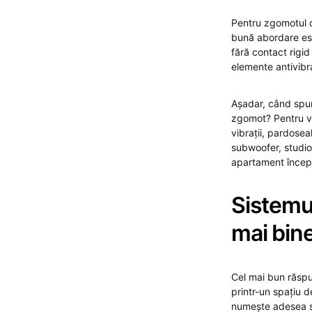
Pentru zgomotul d
bună abordare est
fără contact rigi
elemente antivibraț
Așadar, când spun
zgomot? Pentru vo
vibrații, pardosea
subwoofer, studio 
apartament încep 
Sistemul
mai bine
Cel mai bun răspu
printr-un spațiu d
numește adesea si