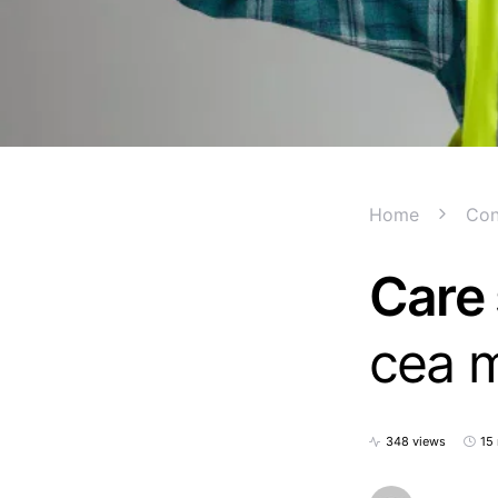
Home
Con
Care 
cea m
348 views
15