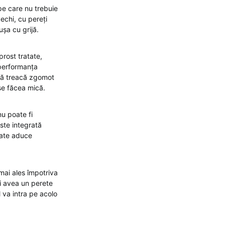
 pe care nu trebuie
vechi, cu pereți
ușa cu grijă.
prost tratate,
 performanța
 să treacă zgomot
 se făcea mică.
nu poate fi
este integrată
oate aduce
 mai ales împotriva
ți avea un perete
 va intra pe acolo