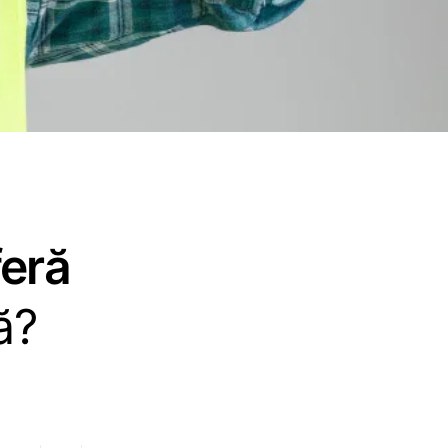
feră
ă?