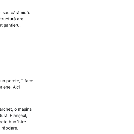
n sau cărămidă.
structură are
t șantierul.
un perete, îl face
riene. Aici
archet, o mașină
tură. Planșeul,
rete bun între
u răbdare.