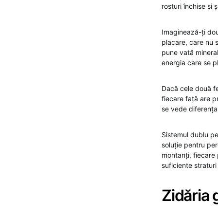
rosturi închise și
Imaginează-ți dou
placare, care nu s
pune vată mineral
energia care se p
Dacă cele două fe
fiecare față are p
se vede diferența 
Sistemul dublu p
soluție pentru per
montanți, fiecare 
suficiente stratur
Zidăria 