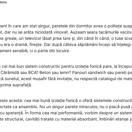
escu
ent în care am stat singur, peretele din dormitor avea o politețe susp
t, dar nu se arăta niciodată vinovat. Auzeam seara tacâmurile vecinu
e gresie, un televizor lăsat prea tare și, din când în când, o tuse sc
u era o dramă, firește. Dar după câteva săptămâni începi să înțelegi 
meni sensibili, ci o parte din locuire.
cel mai bun sistem constructiv pentru izolație fonică pare, la început
. Cărămidă sau BCA? Beton sau lemn? Panouri sandwich sau pereți pe
 sunetul, acest musafir fără invitație, nu respectă catalogul de mate
 prima suprafață.
este acesta: cea mai bună izolație fonică o oferă sistemele construct
iectate ca ansamblu. Nu un singur perete miraculos, nu o placă pusă 
 cu speranță. În forma cea mai performantă, vorbim despre un sistem
te structural, cavități tratate cu material absorbant, îmbinări etanșe ș