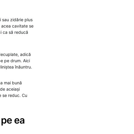
 sau zidărie plus
n acea cavitate se
ci ca să reducă
decuplate, adică
pe pe drum. Aici
iniștea înăuntru.
ea mai bună
 de aceiași
de se reduc. Cu
ă pe ea