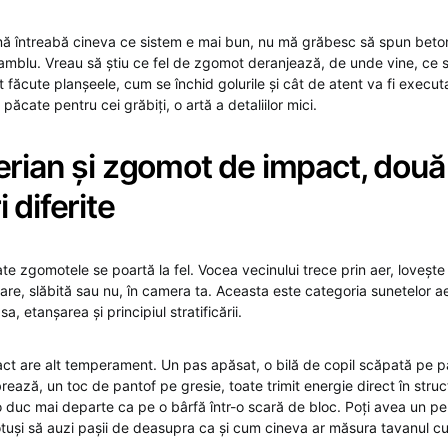
ă întreabă cineva ce sistem e mai bun, nu mă grăbesc să spun beto
nsamblu. Vreau să știu ce fel de zgomot deranjează, de unde vine, ce 
 făcute planșeele, cum se închid golurile și cât de atent va fi executa
păcate pentru cei grăbiți, o artă a detaliilor mici.
erian și zgomot de impact, două
 diferite
ate zgomotele se poartă la fel. Vocea vecinului trece prin aer, lovește 
are, slăbită sau nu, în camera ta. Aceasta este categoria sunetelor ae
, etanșarea și principiul stratificării.
t are alt temperament. Un pas apăsat, o bilă de copil scăpată pe p
rează, un toc de pantof pe gresie, toate trimit energie direct în struc
i o duc mai departe ca pe o bârfă într-o scară de bloc. Poți avea un pe
tuși să auzi pașii de deasupra ca și cum cineva ar măsura tavanul c