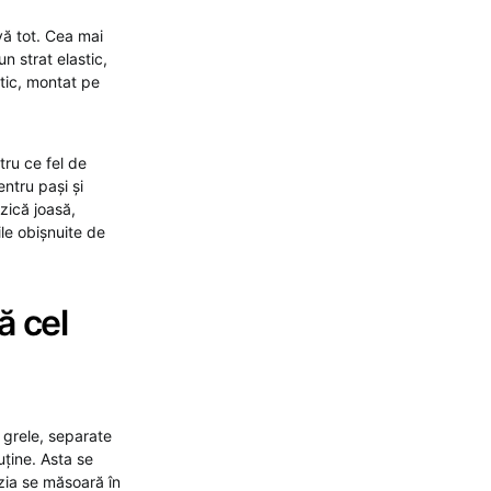
vă tot. Cea mai
 strat elastic,
tic, montat pe
ru ce fel de
ntru pași și
uzică joasă,
ile obișnuite de
ă cel
 grele, separate
uține. Asta se
zia se măsoară în