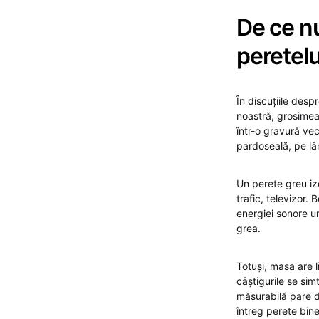
De ce nu
peretelu
În discuțiile desp
noastră, grosimea
într-o gravură vec
pardoseală, pe lân
Un perete greu iz
trafic, televizor.
energiei sonore u
grea.
Totuși, masa are l
câștigurile se sim
măsurabilă pare di
întreg perete bine