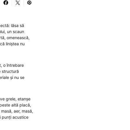
ectă: lăsa să
lui, un scaun
urtă, omenească,
că liniștea nu
, o întrebare
 structură
riale și nu se
ive grele, etanșe
peste altă placă,
 masă, aer, masă,
i punți acustice