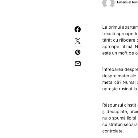
Emanuel Ion
La primul apartam
treacă aproape to
târât cu răbdare p
aproape intimă. N
este un moft de oa
Întrebarea despre 
despre materiale
metalică? Numai că
oprește rușinat la
Răspunsul cinstit 
și decuplate, pro
nu o spumă lipită
cu straturi separa
controlate.