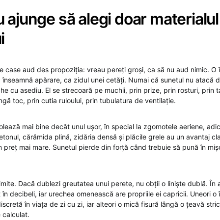
 ajunge să alegi doar materialul
i
re case aud des propoziția: vreau pereți groși, ca să nu aud nimic. O 
 înseamnă apărare, ca zidul unei cetăți. Numai că sunetul nu atacă do
he cu asediu. El se strecoară pe muchii, prin prize, prin rosturi, prin 
gă toc, prin cutia ruloului, prin tubulatura de ventilație.
olează mai bine decât unul ușor, în special la zgomotele aeriene, adi
 Betonul, cărămida plină, zidăria densă și plăcile grele au un avantaj cl
n preț mai mare. Sunetul pierde din forță când trebuie să pună în mi
imite. Dacă dublezi greutatea unui perete, nu obții o liniște dublă. În 
t în decibeli, iar urechea omenească are propriile ei capricii. Uneori o
scretă în viața de zi cu zi, iar alteori o mică fisură lângă o țeavă str
 calculat.