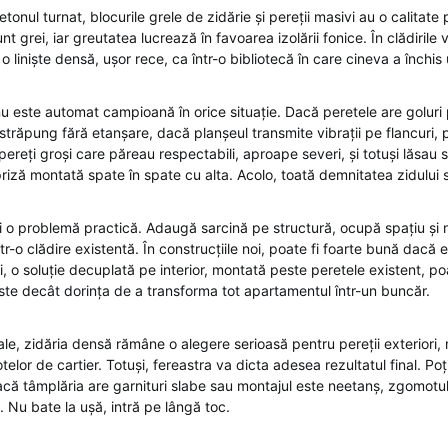
tonul turnat, blocurile grele de zidărie și pereții masivi au o calitate
t grei, iar greutatea lucrează în favoarea izolării fonice. În clădirile 
 o liniște densă, ușor rece, ca într-o bibliotecă în care cineva a închis 
u este automat campioană în orice situație. Dacă peretele are goluri 
îl străpung fără etanșare, dacă planșeul transmite vibrații pe flancuri,
ereți groși care păreau respectabili, aproape severi, și totuși lăsau
priză montată spate în spate cu alta. Acolo, toată demnitatea zidului
și o problemă practică. Adaugă sarcină pe structură, ocupă spațiu și 
tr-o clădire existentă. În construcțiile noi, poate fi foarte bună dacă 
i, o soluție decuplată pe interior, montată peste peretele existent, p
iste decât dorința de a transforma tot apartamentul într-un buncăr.
ale, zidăria densă rămâne o alegere serioasă pentru pereții exteriori,
otelor de cartier. Totuși, fereastra va dicta adesea rezultatul final. Po
acă tâmplăria are garnituri slabe sau montajul este neetanș, zgomotul
ă. Nu bate la ușă, intră pe lângă toc.