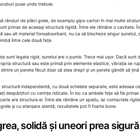
 șuruburi puse unde trebuie.
ă rânduri de plăci grele, de exemplu gips-carton în mai multe straturi
unt prinse de aceeași structură rigidă. Între ele rămâne o cavitate. Î
ă sau alt material fonoabsorbant, nu ca să blocheze singur sunetul, 
limbă între cele două fețe.
țe sunt legate rigid, sunetul are o punte. Trece mai ușor. Dacă sunt 
ropria structură sau este prinsă prin elemente elastice, vibrația se ru
dintre un perete făcut doar să stea drept și un perete gândit să țină l
e structură independentă, cu două schelete separate, este adesea c
eți despărțitori cu cerințe ridicate. În loc ca ambele fețe să fie prinse
parte are structura ei. Între ele rămâne un spațiu, iar contactele rigi
i grele și cu etanșare atentă, rezultatele pot fi foarte bune.
grea, solidă și uneori prea sigur