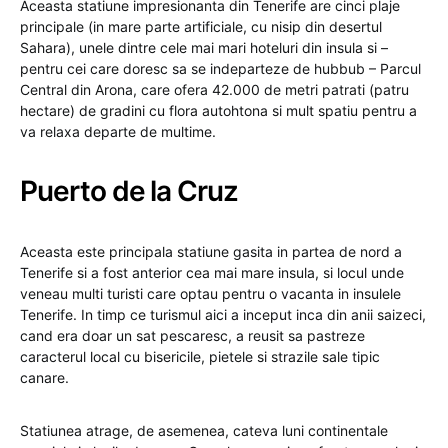
Aceasta statiune impresionanta din Tenerife are cinci plaje
principale (in mare parte artificiale, cu nisip din desertul
Sahara), unele dintre cele mai mari hoteluri din insula si –
pentru cei care doresc sa se indeparteze de hubbub – Parcul
Central din Arona, care ofera 42.000 de metri patrati (patru
hectare) de gradini cu flora autohtona si mult spatiu pentru a
va relaxa departe de multime.
Puerto de la Cruz
Aceasta este principala statiune gasita in partea de nord a
Tenerife si a fost anterior cea mai mare insula, si locul unde
veneau multi turisti care optau pentru o vacanta in insulele
Tenerife. In timp ce turismul aici a inceput inca din anii saizeci,
cand era doar un sat pescaresc, a reusit sa pastreze
caracterul local cu bisericile, pietele si strazile sale tipic
canare.
Statiunea atrage, de asemenea, cateva luni continentale