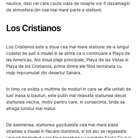
nautice, desi cei care cauta viata de noapte vor fi dezamagiti
de atmosfera din cea mai mare parte a statiunii.
Los Cristianos
Los Cristianos este a doua cea mai mare statiune de-a lungul
coastei de sud a insulei si se simte ca o continuare a Playa de
las Americas. Are doua plaje principale, Playa de las Vistas si
Playa de los Cristianos, prima dintre ele fiind terminata cu
nisip imprumutat din desertul Sahara.
In timp ce exista o multime de moduri in care se afla unitati de
luat masa si bauturi, este putin mai relaxata statiunea decat
statiunea vecina, motiv pentru care, in consecinta, tinde sa
atraga turistul mai matur.
De asemenea, statiunea gazduieste cea mai mare piata
stradala a insulei in fiecare duminica, si tot aici se regaseste
un port de feribot care face legatura cu capitala Santa Cruz si