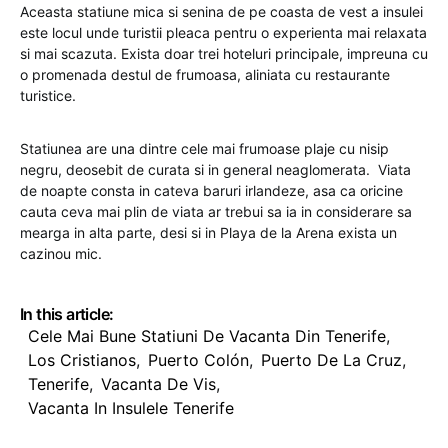
Aceasta statiune mica si senina de pe coasta de vest a insulei
este locul unde turistii pleaca pentru o experienta mai relaxata
si mai scazuta. Exista doar trei hoteluri principale, impreuna cu
o promenada destul de frumoasa, aliniata cu restaurante
turistice.
Statiunea are una dintre cele mai frumoase plaje cu nisip
negru, deosebit de curata si in general neaglomerata. Viata
de noapte consta in cateva baruri irlandeze, asa ca oricine
cauta ceva mai plin de viata ar trebui sa ia in considerare sa
mearga in alta parte, desi si in Playa de la Arena exista un
cazinou mic.
In this article:
Cele Mai Bune Statiuni De Vacanta Din Tenerife
,
Los Cristianos
,
Puerto Colón
,
Puerto De La Cruz
,
Tenerife
,
Vacanta De Vis
,
Vacanta In Insulele Tenerife