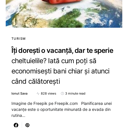
TURISM
Îți dorești o vacanță, dar te sperie
cheltuielile? Iată cum poți să
economisești bani chiar și atunci
când călătorești
Ionut Sava
828 views
3 minute read
Imagine de Freepik pe Freepik.com Planificarea unei
vacanțe este o oportunitate minunată de a evada din
rutina…