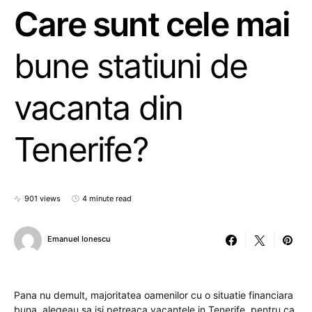
Care sunt cele mai
bune statiuni de
vacanta din
Tenerife?
901 views
4 minute read
Emanuel Ionescu
Pana nu demult, majoritatea oamenilor cu o situatie financiara
buna, alegeau sa isi petreaca vacantele in Tenerife, pentru ca