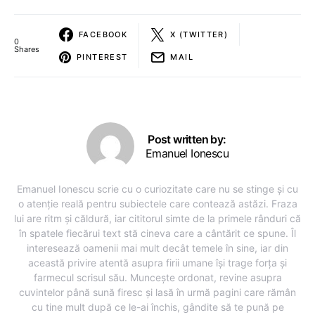
FACEBOOK
X (TWITTER)
0
Shares
PINTEREST
MAIL
Post written by:
Emanuel Ionescu
Emanuel Ionescu scrie cu o curiozitate care nu se stinge și cu
o atenție reală pentru subiectele care contează astăzi. Fraza
lui are ritm și căldură, iar cititorul simte de la primele rânduri că
în spatele fiecărui text stă cineva care a cântărit ce spune. Îl
interesează oamenii mai mult decât temele în sine, iar din
această privire atentă asupra firii umane își trage forța și
farmecul scrisul său. Muncește ordonat, revine asupra
cuvintelor până sună firesc și lasă în urmă pagini care rămân
cu tine mult după ce le-ai închis, gândite să te pună pe