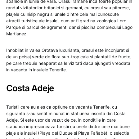
spaniole in lunile de vara. Orasul ramane inca foarte popular in
randul vizitatorilor britanici si germani, cu orasul sau pitoresc,
plajele cu nisip negru si unele dintre cele mai cunoscute
atractii turistice ale insulei, cum ar fi gradina zoologica Loro
Parque si parcul de agrement, dar si piscina complexului Lago
Martianez.
Innobilat in valea Orotava luxurianta, orasul este inconjurat si
de un peisaj verde de flora sub-tropicala si plantatii de fructe,
pe care trebuie neaparat sa le vizitati daca ajungeti vreodata
in vacanta in insulele Tenerife.
Costa Adeje
Turistii care au ales ca optiune de vacanta Tenerife, cu
siguranta s-au simtit minunat in statiunea insorita din Costa
Adeje. Si este usor de vazut de ce, in conditiile in care
statiunea impresioneaza turistii cu unele dintre cele mai bune
plaje ale insulei (Playa del Duque si Playa Fañabé), o selectie