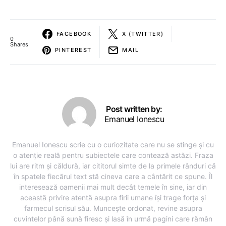
FACEBOOK
X (TWITTER)
0
Shares
PINTEREST
MAIL
Post written by:
Emanuel Ionescu
Emanuel Ionescu scrie cu o curiozitate care nu se stinge și cu
o atenție reală pentru subiectele care contează astăzi. Fraza
lui are ritm și căldură, iar cititorul simte de la primele rânduri că
în spatele fiecărui text stă cineva care a cântărit ce spune. Îl
interesează oamenii mai mult decât temele în sine, iar din
această privire atentă asupra firii umane își trage forța și
farmecul scrisul său. Muncește ordonat, revine asupra
cuvintelor până sună firesc și lasă în urmă pagini care rămân