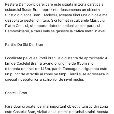
Pestera Dambovicioarei care este situata in zona carstica a
culoarului Rucar-Bran reprezinta deasemenea un obiectiv
turistic din zona Bran – Moieciu, aceasta fiind una din cele mai
dezvoltate pesteri din tara. S-a format in calcarele Masivului
Piatra Craiului, si a aparut datorita actiunii apelor paraului
Damboviciarei, a carui vale se gaseste la cativa metri in aval.
Partiile De Ski Din Bran
Localizata pe Valea Portii Bran, la o distanta de aproximativ 4
km de Castelul Bran si avand o lungime de 650m si o
diferenta de nivel de 145m, partia Zanoaga cu siguranta este
un punct de atractie al zonei pe timpul iernii si se adreseaza in
special incepatorilor si schiorilor de nivel mediu.
Castelul Bran
Fara doar si poate, cel mai important obiectiv turistic din zona
este Castelul Bran, vizitat anual de mii de turisti straini. Acesta