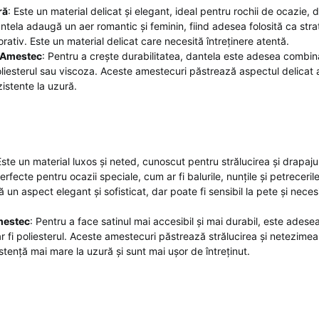
ră
: Este un material delicat și elegant, ideal pentru rochii de ocazie,
antela adaugă un aer romantic și feminin, fiind adesea folosită ca stra
rativ. Este un material delicat care necesită întreținere atentă.
 Amestec
: Pentru a crește durabilitatea, dantela este adesea combina
oliesterul sau viscoza. Aceste amestecuri păstrează aspectul delicat a
zistente la uzură.
Este un material luxos și neted, cunoscut pentru strălucirea și drapajul
erfecte pentru ocazii speciale, cum ar fi balurile, nunțile și petreceril
ă un aspect elegant și sofisticat, dar poate fi sensibil la pete și necesi
mestec
: Pentru a face satinul mai accesibil și mai durabil, este ades
r fi poliesterul. Aceste amestecuri păstrează strălucirea și netezimea 
stență mai mare la uzură și sunt mai ușor de întreținut.