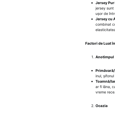
Jersey Pur
jersey sunt 
ușor de într
Jersey cu 
combinat cu
elasticitate
Factori de Luat î
Anotimpul
Primăvară/
inul, șifonu
Toamnă/Ia
ar fi lâna, 
vreme rece
Ocazia