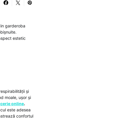
 din garderoba
bișnuite.
aspect estetic
spirabilității și
nd moale, ușor și
cerie online
.
acul este adesea
ăstrează confortul