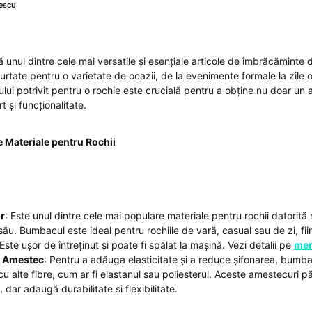
escu
ă unul dintre cele mai versatile și esențiale articole de îmbrăcăminte
purtate pentru o varietate de ocazii, de la evenimente formale la zile o
lui potrivit pentru o rochie este crucială pentru a obține nu doar un 
rt și funcționalitate.
e Materiale pentru Rochii
r
: Este unul dintre cele mai populare materiale pentru rochii datorită re
său. Bumbacul este ideal pentru rochiile de vară, casual sau de zi, fii
ste ușor de întreținut și poate fi spălat la mașină. Vezi detalii pe
mer
 Amestec
: Pentru a adăuga elasticitate și a reduce șifonarea, bumb
u alte fibre, cum ar fi elastanul sau poliesterul. Aceste amestecuri p
dar adaugă durabilitate și flexibilitate.