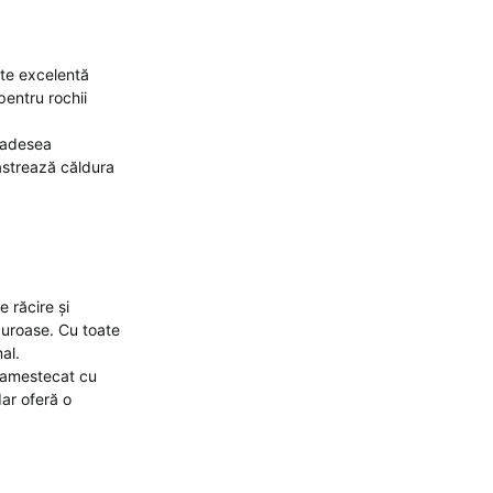
ste excelentă
pentru rochii
e adesea
ăstrează căldura
e răcire și
lduroase. Cu toate
al.
i amestecat cu
ar oferă o