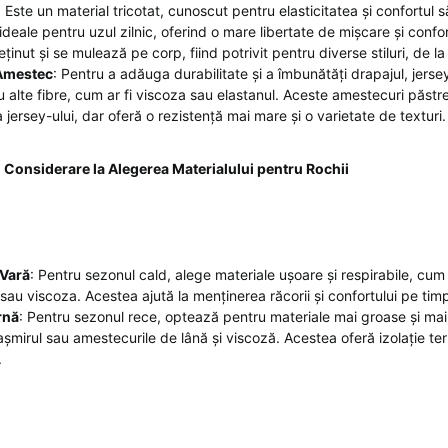
: Este un material tricotat, cunoscut pentru elasticitatea și confortul s
ideale pentru uzul zilnic, oferind o mare libertate de mișcare și confo
eținut și se mulează pe corp, fiind potrivit pentru diverse stiluri, de la
Amestec
: Pentru a adăuga durabilitate și a îmbunătăți drapajul, jers
 alte fibre, cum ar fi viscoza sau elastanul. Aceste amestecuri păstre
a jersey-ului, dar oferă o rezistență mai mare și o varietate de texturi.
n Considerare la Alegerea Materialului pentru Rochii
Vară
: Pentru sezonul cald, alege materiale ușoare și respirabile, cum
l sau viscoza. Acestea ajută la menținerea răcorii și confortului pe timp
rnă
: Pentru sezonul rece, optează pentru materiale mai groase și ma
cașmirul sau amestecurile de lână și viscoză. Acestea oferă izolație te
.