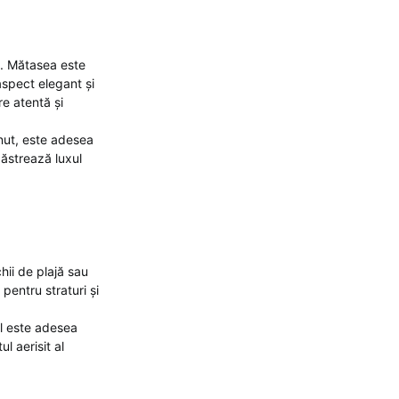
sa. Mătasea este
aspect elegant și
re atentă și
inut, este adesea
păstrează luxul
hii de plajă sau
pentru straturi și
ul este adesea
l aerisit al