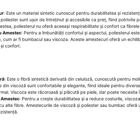
ur
: Este un material sintetic cunoscut pentru durabilitatea și rezistenț
 poliester sunt ușor de întreținut și accesibile ca preț, fiind potrivite p
stea, poliesterul nu oferă aceeași respirabilitate și confort ca fibrele
cu Amestec
: Pentru a îmbunătăți confortul și aspectul, poliesterul e
re, cum ar fi bumbacul sau viscoza. Aceste amestecuri oferă un echilib
 și confort.
ră
: Este o fibră sintetică derivată din celuloză, cunoscută pentru mol
e din viscoză sunt confortabile și elegante, fiind ideale pentru diverse
ormal. Viscoza este răcoroasă și plăcută pe piele, dar poate necesita î
u Amestec
: Pentru a crește durabilitatea și a reduce costurile, visco
u alte fibre. Amestecurile de viscoză și poliester sau bumbac oferă un
ezistență.