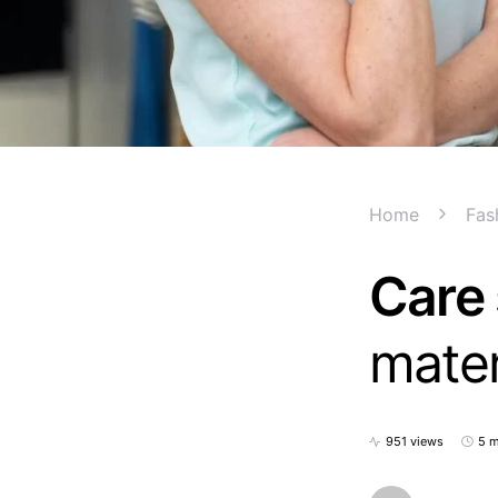
Home
Fas
Care 
mater
951 views
5 m