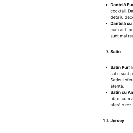
Dantelă Pu
cocktail. D
detaliu deco
Dantelă cu
cum ar fi p
sunt mai re
Satin
Satin Pur
: 
satin sunt p
Satinul ofer
atentă.
Satin cu A
fibre, cum a
oferă o rezi
Jersey