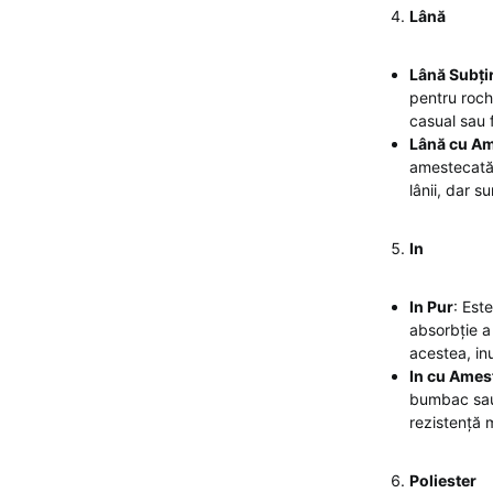
Lână
Lână Subți
pentru rochi
casual sau 
Lână cu A
amestecată 
lânii, dar s
In
In Pur
: Est
absorbție a 
acestea, inu
In cu Ames
bumbac sau 
rezistență 
Poliester