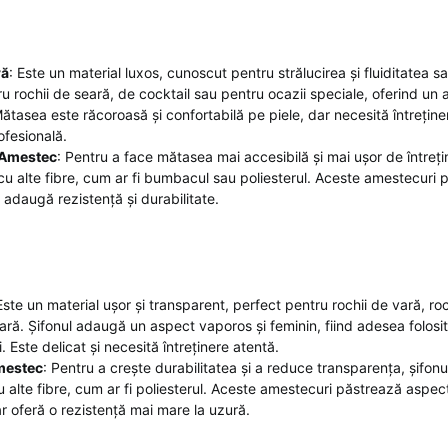
ră
: Este un material luxos, cunoscut pentru strălucirea și fluiditatea 
ru rochii de seară, de cocktail sau pentru ocazii speciale, oferind un 
Mătasea este răcoroasă și confortabilă pe piele, dar necesită întreține
ofesională.
 Amestec
: Pentru a face mătasea mai accesibilă și mai ușor de întreț
u alte fibre, cum ar fi bumbacul sau poliesterul. Aceste amestecuri 
 adaugă rezistență și durabilitate.
Este un material ușor și transparent, perfect pentru rochii de vară, roc
ară. Șifonul adaugă un aspect vaporos și feminin, fiind adesea folosit 
 Este delicat și necesită întreținere atentă.
mestec
: Pentru a crește durabilitatea și a reduce transparența, șifon
 alte fibre, cum ar fi poliesterul. Aceste amestecuri păstrează aspectu
ar oferă o rezistență mai mare la uzură.