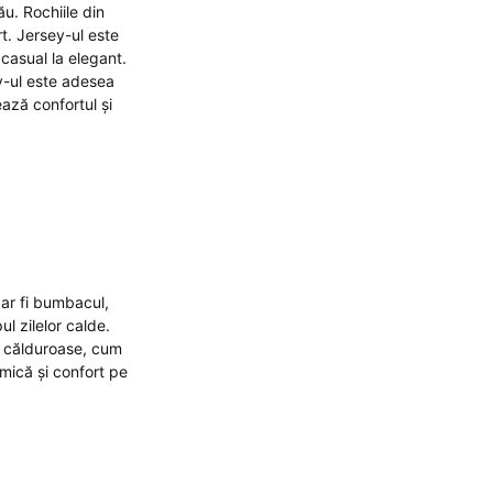
ău. Rochiile din
rt. Jersey-ul este
 casual la elegant.
ey-ul este adesea
ază confortul și
 ar fi bumbacul,
ul zilelor calde.
i călduroase, cum
rmică și confort pe