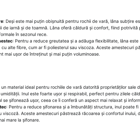
re
: Deși este mai puțin obișnuită pentru rochii de vară, lâna subțire e
i de iarnă și de toamnă. Lâna oferă căldură și confort, fiind potrivită 
formale în sezonul rece.
mestec
: Pentru a reduce greutatea și a adăuga flexibilitate, lâna est
cu alte fibre, cum ar fi poliesterul sau viscoza. Aceste amestecuri p
unt mai ușor de întreținut și mai puțin voluminoase.
e un material ideal pentru rochiile de vară datorită proprietăților sale d
umidității. Inul este foarte ușor și respirabil, perfect pentru zilele că
l se șifonează ușor, ceea ce îi conferă un aspect mai relaxat și inform
tec
: Pentru a reduce șifonarea și a îmbunătăți structura, inul poate f
viscoză. Aceste amestecuri păstrează răcoarea și confortul inului, d
mai mare la șifonare.