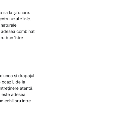
a sa la șifonare.
entru uzul zilnic.
 naturale.
ste adesea combinat
ru bun între
iciunea și drapajul
 ocazii, de la
ntreținere atentă.
za este adesea
 echilibru între