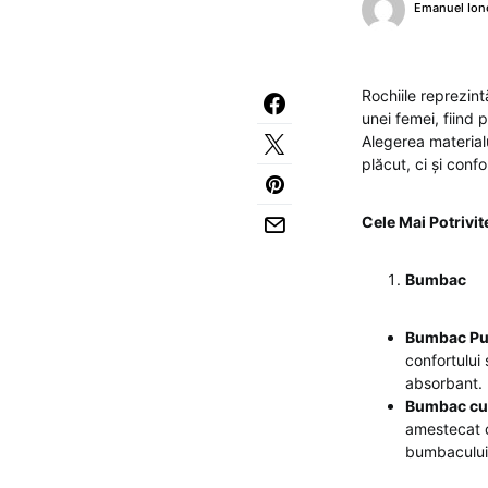
Emanuel Ion
Rochiile reprezint
unei femei, fiind 
Alegerea materialu
plăcut, ci și confo
Cele Mai Potrivit
Bumbac
Bumbac Pu
confortului 
absorbant. E
Bumbac cu
amestecat c
bumbacului, 