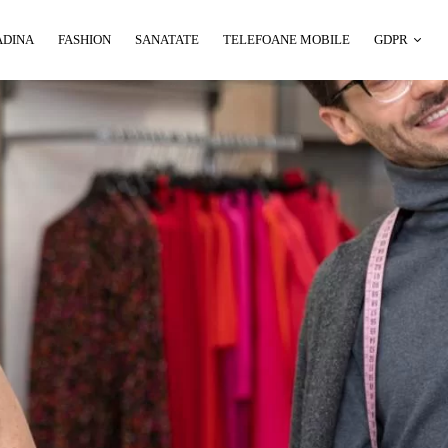
ADINA
FASHION
SANATATE
TELEFOANE MOBILE
GDPR