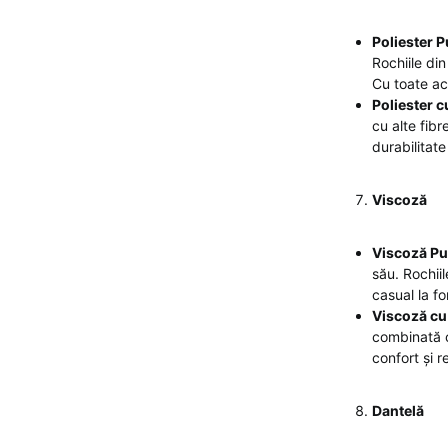
Poliester P
Rochiile din
Cu toate ace
Poliester 
cu alte fib
durabilitate
Viscoză
Viscoză Pu
său. Rochiil
casual la f
Viscoză c
combinată c
confort și r
Dantelă