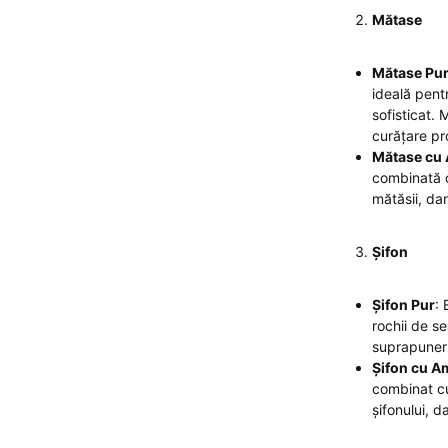
Mătase
Mătase Pu
ideală pent
sofisticat. 
curățare pr
Mătase cu
combinată c
mătăsii, dar
Șifon
Șifon Pur
: 
rochii de se
suprapuneri.
Șifon cu A
combinat cu
șifonului, d