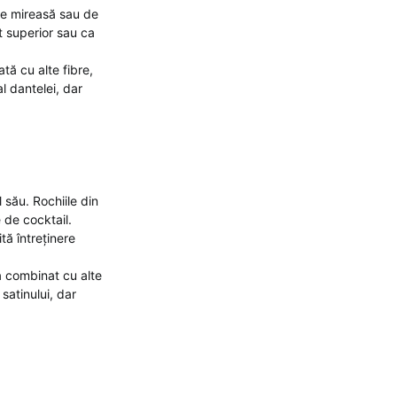
 de mireasă sau de
t superior sau ca
tă cu alte fibre,
l dantelei, dar
 său. Rochiile din
e de cocktail.
tă întreținere
ea combinat cu alte
satinului, dar