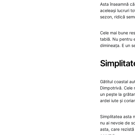
Asta înseamnă că m
aceleași lucruri t
sezon, ridică sem
Cele mai bune res
tablă. Nu pentru 
dimineața. E un 
Simplitat
Gătitul coastal au
Dimpotrivă. Cele 
un pește la grăta
ardei iute și coria
Simplitatea asta 
nu ai nevoie de so
asta, care rezistă