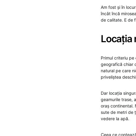
Am fost și în loc
încât încă mirose
de calitate. E de 
Locația 
Primul criteriu pe
geografică chiar 
natural pe care ni
priveliștea deschi
Dar locația singu
geamurile trase, a
oraș continental. 
sute de metri de 
vedere la apă.
Ceea ce contează 