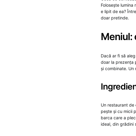
Folosește lumina n
e lipit de ea? Înt
doar pretinde.
Meniul:
Dacă ar fi să aleg
doar la prezența p
și combinate. Un 
Ingredien
Un restaurant de 
pește și cu micii
barca care a plec
ideal, din grădini