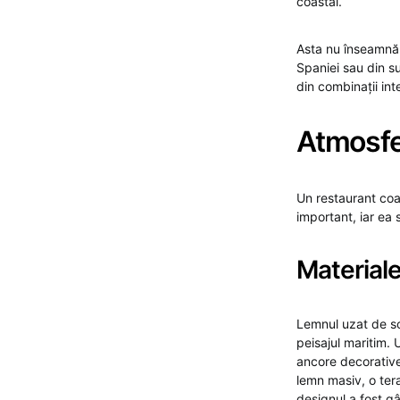
coastal.
Asta nu înseamnă 
Spaniei sau din su
din combinații int
Atmosfer
Un restaurant coas
important, iar ea s
Materiale
Lemnul uzat de soa
peisajul maritim. 
ancore decorative
lemn masiv, o ter
designul a fost gâ