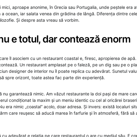
uri mici, aproape anonime, în Grecia sau Portugalia, unde peștele era 
a a ocean, iar salata venea din grădina de lângă. Diferența dintre ce
filozofie. Și despre asta vreau să vorbim.
nu e totul, dar contează enorm
 care îl asociem cu un restaurant coastal e, firesc, apropierea de apă. 
contează. Un restaurant amplasat pe o faleză, pe un dig sau pe o pla
ciun designer de interior nu îl poate replica cu adevărat. Sunetul valuri
să spre orizont, toate astea fac parte din experiență.
ră nu garantează nimic. Am văzut restaurante la doi pași de mare ca
erul condiționat la maxim și un meniu identic cu cel al oricărei braseri
Nu era nimic „coastal” acolo, doar adresa. Și invers: există localuri si
țărm care reușesc să aducă marea în farfurie și în atmosferă, fără să 
cu adevărat e relația pe care restaurantul o are cu mediul său. E con