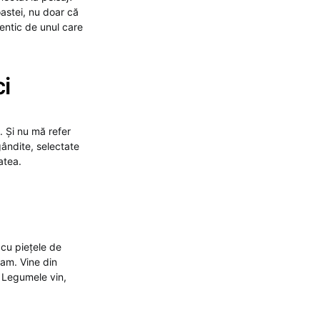
oastei, nu doar că
tentic de unul care
i
l. Și nu mă refer
gândite, selectate
atea.
 cu piețele de
nam. Vine din
. Legumele vin,