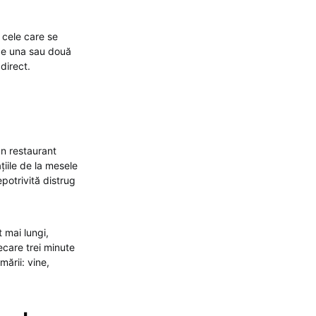
 cele care se
 pe una sau două
direct.
un restaurant
țiile de la mesele
potrivită distrug
 mai lungi,
iecare trei minute
mării: vine,