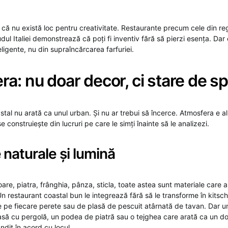
că nu există loc pentru creativitate. Restaurante precum cele din r
dul Italiei demonstrează că poți fi inventiv fără să pierzi esența. Dar 
eligente, nu din supraîncărcarea farfuriei.
a: nu doar decor, ci stare de spi
tal nu arată ca unul urban. Și nu ar trebui să încerce. Atmosfera e al
e construiește din lucruri pe care le simți înainte să le analizezi.
 naturale și lumină
re, piatra, frânghia, pânza, sticla, toate astea sunt materiale care a
Un restaurant coastal bun le integrează fără să le transforme în kitsc
 pe fiecare perete sau de plasă de pescuit atârnată de tavan. Dar un
asă cu pergolă, un podea de piatră sau o tejghea care arată ca un 
ndit în acord cu locul.