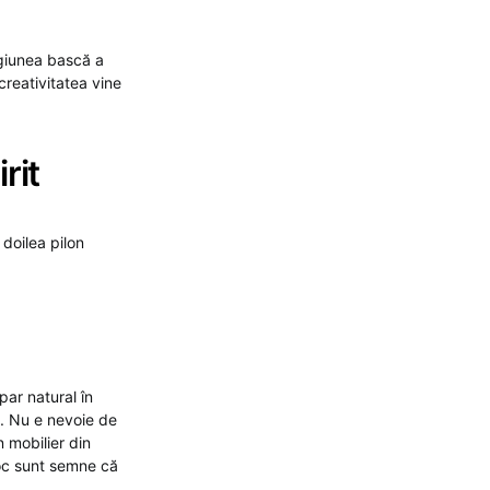
egiunea bască a
creativitatea vine
rit
 doilea pilon
par natural în
h. Nu e nevoie de
 mobilier din
doc sunt semne că