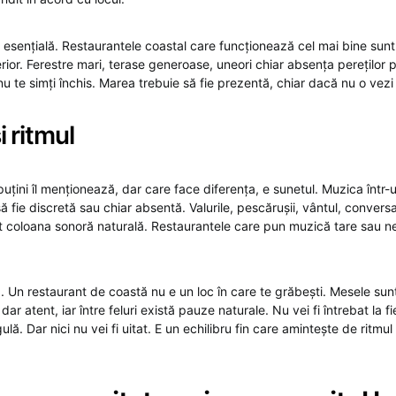
 esențială. Restaurantele coastal care funcționează cel mai bine sunt
rior. Ferestre mari, terase generoase, uneori chiar absența pereților
 nu te simți închis. Marea trebuie să fie prezentă, chiar dacă nu o vezi 
i ritmul
uțini îl menționează, dar care face diferența, e sunetul. Muzica într-
să fie discretă sau chiar absentă. Valurile, pescărușii, vântul, conversa
t coloana sonoră naturală. Restaurantele care pun muzică tare sau ne
. Un restaurant de coastă nu e un loc în care te grăbești. Mesele sunt
 dar atent, iar între feluri există pauze naturale. Nu vei fi întrebat la f
ulă. Dar nici nu vei fi uitat. E un echilibru fin care amintește de ritmul 