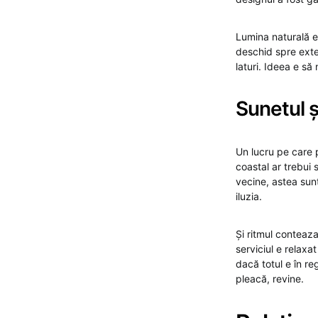
Lumina naturală e
deschid spre exte
laturi. Ideea e să
Sunetul ș
Un lucru pe care p
coastal ar trebui 
vecine, astea sun
iluzia.
Și ritmul conteaza
serviciul e relaxat
dacă totul e în reg
pleacă, revine.