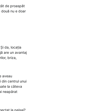
atât de proaspăt
le două nu e doar
Și da, locația
jă are un avantaj
lor, briza,
re aveau
i din centrul unui
tuate la câteva
ai neapărat
ectat la peisaj?