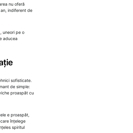
area nu oferă
 an, indiferent de
, uneori pe o
ce aducea
ație
nici sofisticate.
mant de simple:
eviche proaspăt cu
tele e proaspăt,
 care înțelege
țeles spiritul