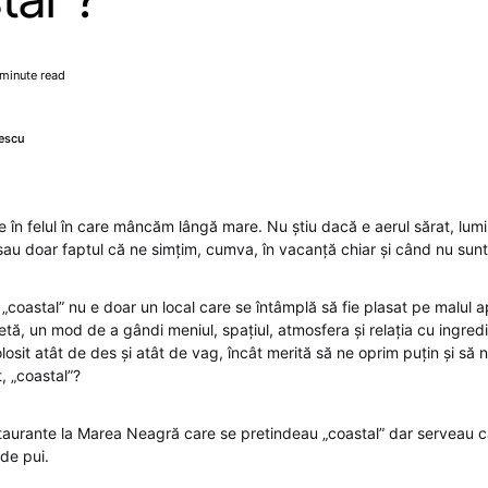
 minute read
escu
e în felul în care mâncăm lângă mare. Nu știu dacă e aerul sărat, lum
u doar faptul că ne simțim, cumva, în vacanță chiar și când nu sun
„coastal” nu e doar un local care se întâmplă să fie plasat pe malul a
ă, un mod de a gândi meniul, spațiul, atmosfera și relația cu ingredie
losit atât de des și atât de vag, încât merită să ne oprim puțin și să 
, „coastal”?
aurante la Marea Neagră care se pretindeau „coastal” dar serveau car
 de pui.