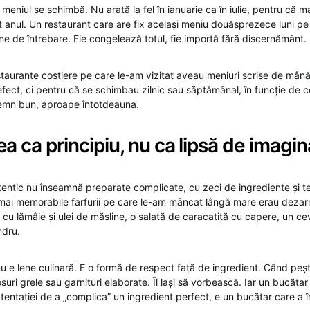
eniul se schimbă. Nu arată la fel în ianuarie ca în iulie, pentru că m
ot anul. Un restaurant care are fix același meniu douăsprezece luni pe
ne de întrebare. Fie congelează totul, fie importă fără discernământ.
taurante costiere pe care le-am vizitat aveau meniuri scrise de mână
efect, ci pentru că se schimbau zilnic sau săptămânal, în funcție de 
semn bun, aproape întotdeauna.
ea ca principiu, nu ca lipsă de imagin
tentic nu înseamnă preparate complicate, cu zeci de ingrediente și teh
mai memorabile farfurii pe care le-am mâncat lângă mare erau dezar
r cu lămâie și ulei de măsline, o salată de caracatiță cu capere, un c
ndru.
nu e lene culinară. E o formă de respect față de ingredient. Când peș
suri grele sau garnituri elaborate. Îl lași să vorbească. Iar un bucătar
 tentației de a „complica” un ingredient perfect, e un bucătar care a în