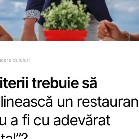
care dulciuri
iterii trebuie să
linească un restauran
u a fi cu adevărat
tal”?