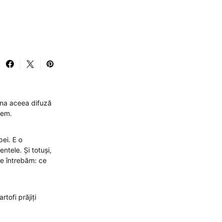
ina aceea difuză
tem.
pei. E o
ntele. Și totuși,
ne întrebăm: ce
tofi prăjiți