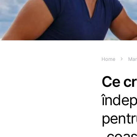
Home
Man
Ce cr
îndep
pentr
„coas