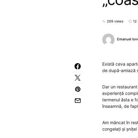
269 views
12
Emanuel Ion
Există ceva apart
de după-amiază sa
Dar un restaurant 
experiență complet
termenul ăsta e fo
înseamnă, de fapt
Am mâncat în rest
congelați și șnițel