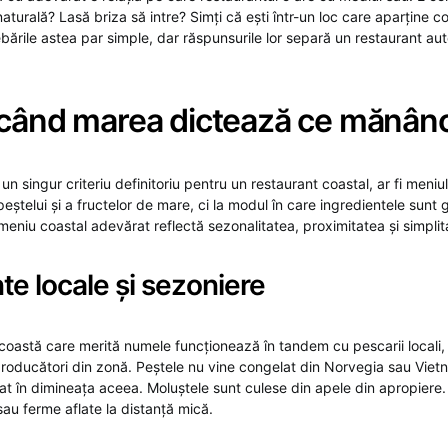
aturală? Lasă briza să intre? Simți că ești într-un loc care aparține c
rebările astea par simple, dar răspunsurile lor separă un restaurant au
 când marea dictează ce mănânc
 un singur criteriu definitoriu pentru un restaurant coastal, ar fi meniu
eștelui și a fructelor de mare, ci la modul în care ingredientele sunt 
meniu coastal adevărat reflectă sezonalitatea, proximitatea și simplit
te locale și sezoniere
coastă care merită numele funcționează în tandem cu pescarii locali,
 producători din zonă. Peștele nu vine congelat din Norvegia sau Viet
at în dimineața aceea. Moluștele sunt culese din apele din apropiere
 sau ferme aflate la distanță mică.