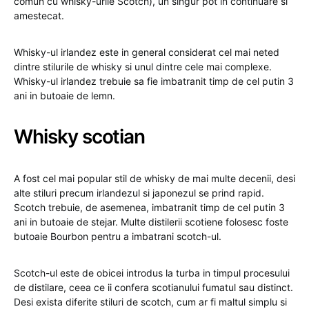
comun cu whisky-urile Scotch), un singur pot in continuare si
amestecat.
Whisky-ul irlandez este in general considerat cel mai neted
dintre stilurile de whisky si unul dintre cele mai complexe.
Whisky-ul irlandez trebuie sa fie imbatranit timp de cel putin 3
ani in butoaie de lemn.
Whisky scotian
A fost cel mai popular stil de whisky de mai multe decenii, desi
alte stiluri precum irlandezul si japonezul se prind rapid.
Scotch trebuie, de asemenea, imbatranit timp de cel putin 3
ani in butoaie de stejar. Multe distilerii scotiene folosesc foste
butoaie Bourbon pentru a imbatrani scotch-ul.
Scotch-ul este de obicei introdus la turba in timpul procesului
de distilare, ceea ce ii confera scotianului fumatul sau distinct.
Desi exista diferite stiluri de scotch, cum ar fi maltul simplu si