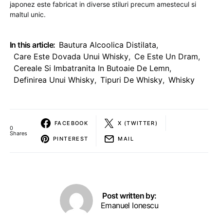
japonez este fabricat in diverse stiluri precum amestecul si
maltul unic.
In this article:
Bautura Alcoolica Distilata
,
Care Este Dovada Unui Whisky
,
Ce Este Un Dram
,
Cereale Si Imbatranita In Butoaie De Lemn
,
Definirea Unui Whisky
,
Tipuri De Whisky
,
Whisky
FACEBOOK
X (TWITTER)
0
Shares
PINTEREST
MAIL
Post written by:
Emanuel Ionescu