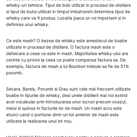
whisky-uri tehnice. Tipul de bob utilizat in procesul de distilare
si tipul de butoi utilizat in timpul imbatranirii determina tipul de
whisky care va fi produs. Locatia joaca un rol important si in
definirea unui whisky.
Ce este mash? O bezea de whisky este amestecul de boabe
utilizate in procesul de distilare. O factura mash este o
defalcare a ceea ce este in mash. Majoritatea whisky-ului are
cerinte cu privire la ceea ce poate compensa factura sa. De
exemplu, factura de mash a lui Bourbon trebuie sa fie de 51%
porumb.
Secara, Barely, Porumb si Grau sunt cele mai frecvent utilizate
boabe in tipurile de whisky, desi unele distilerii mai noi extind
acel vocabular prin introducerea unor lucruri precum ovazul,
meiul si quinoa in facturile lor de mash. Un mash acru este
atunci cand o portiune dintr-un lot anterior de mash este
utilizata la realizarea unui lot nou.