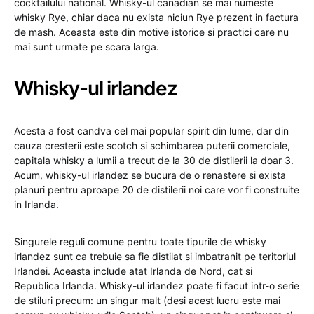
cocktailului national. Whisky-ul canadian se mai numeste
whisky Rye, chiar daca nu exista niciun Rye prezent in factura
de mash. Aceasta este din motive istorice si practici care nu
mai sunt urmate pe scara larga.
Whisky-ul irlandez
Acesta a fost candva cel mai popular spirit din lume, dar din
cauza cresterii este scotch si schimbarea puterii comerciale,
capitala whisky a lumii a trecut de la 30 de distilerii la doar 3.
Acum, whisky-ul irlandez se bucura de o renastere si exista
planuri pentru aproape 20 de distilerii noi care vor fi construite
in Irlanda.
Singurele reguli comune pentru toate tipurile de whisky
irlandez sunt ca trebuie sa fie distilat si imbatranit pe teritoriul
Irlandei. Aceasta include atat Irlanda de Nord, cat si
Republica Irlanda. Whisky-ul irlandez poate fi facut intr-o serie
de stiluri precum: un singur malt (desi acest lucru este mai