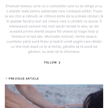
Emanuel Ionescu scrie cu o curiozitate care nu se stinge și cu
o atenție reală pentru subiectele care contează astăzi. Fraza
lui are ritm și căldură, iar cititorul simte de la primele rânduri că
în spatele fiecărui text stă cineva care a cântărit ce spune. Îl
interesează oamenii mai mult decât temele în sine, iar din
această privire atentă asupra firii umane își trage forța și
farmecul scrisul său. Muncește ordonat, revine asupra
cuvintelor până sună firesc și lasă în urmă pagini care rămân
cu tine mult după ce le-ai închis, gândite să te pună pe
gânduri, nu doar să te informeze.
FOLLOW
PREVIOUS ARTICLE