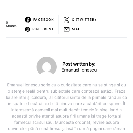
FACEBOOK
X (TWITTER)
0
Shares
PINTEREST
MAIL
Post written by:
Emanuel Ionescu
Emanuel Ionescu scrie cu o curiozitate care nu se stinge și cu
o atenție reală pentru subiectele care contează astăzi. Fraza
lui are ritm și căldură, iar cititorul simte de la primele rânduri că
în spatele fiecărui text stă cineva care a cântărit ce spune. Îl
interesează oamenii mai mult decât temele în sine, iar din
această privire atentă asupra firii umane își trage forța și
farmecul scrisul său. Muncește ordonat, revine asupra
cuvintelor până sună firesc și lasă în urmă pagini care rămân