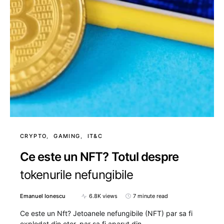
CRYPTO
GAMING
IT&C
Ce este un NFT? Totul despre
tokenurile nefungibile
Emanuel Ionescu
6.8K views
7 minute read
Ce este un Nft? Jetoanele nefungibile (NFT) par sa fi
explodat din eter, par sa fi aparut din…