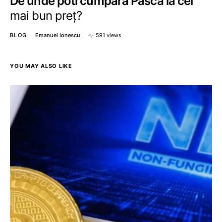
De unde poti cumpara Pască la cel
mai bun preț?
BLOG
Emanuel Ionescu
591 views
YOU MAY ALSO LIKE