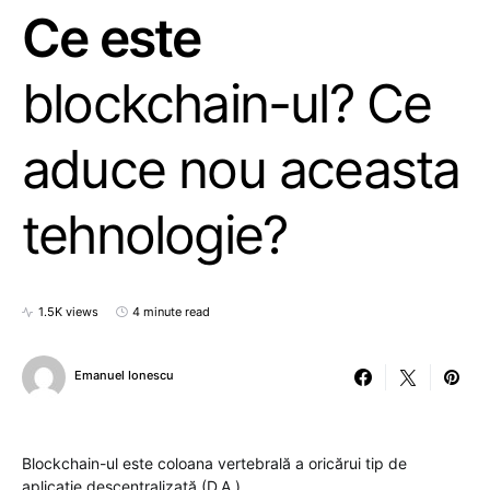
Ce este
blockchain-ul? Ce
aduce nou aceasta
tehnologie?
1.5K views
4 minute read
Emanuel Ionescu
Blockchain-ul este coloana vertebrală a oricărui tip de
aplicație descentralizată (D.A.).