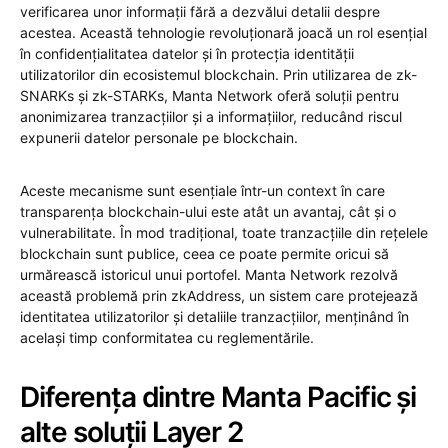
verificarea unor informații fără a dezvălui detalii despre
acestea. Această tehnologie revoluționară joacă un rol esențial
în confidențialitatea datelor și în protecția identității
utilizatorilor din ecosistemul blockchain. Prin utilizarea de zk-
SNARKs și zk-STARKs, Manta Network oferă soluții pentru
anonimizarea tranzacțiilor și a informațiilor, reducând riscul
expunerii datelor personale pe blockchain.
Aceste mecanisme sunt esențiale într-un context în care
transparența blockchain-ului este atât un avantaj, cât și o
vulnerabilitate. În mod tradițional, toate tranzacțiile din rețelele
blockchain sunt publice, ceea ce poate permite oricui să
urmărească istoricul unui portofel. Manta Network rezolvă
această problemă prin zkAddress, un sistem care protejează
identitatea utilizatorilor și detaliile tranzacțiilor, menținând în
același timp conformitatea cu reglementările.
Diferența dintre Manta Pacific și
alte soluții Layer 2