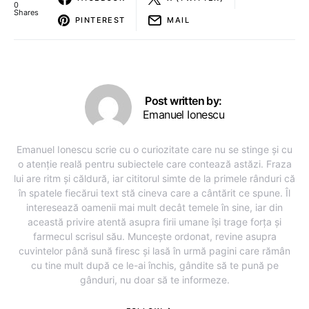
0
Shares
PINTEREST
MAIL
Post written by:
Emanuel Ionescu
Emanuel Ionescu scrie cu o curiozitate care nu se stinge și cu
o atenție reală pentru subiectele care contează astăzi. Fraza
lui are ritm și căldură, iar cititorul simte de la primele rânduri că
în spatele fiecărui text stă cineva care a cântărit ce spune. Îl
interesează oamenii mai mult decât temele în sine, iar din
această privire atentă asupra firii umane își trage forța și
farmecul scrisul său. Muncește ordonat, revine asupra
cuvintelor până sună firesc și lasă în urmă pagini care rămân
cu tine mult după ce le-ai închis, gândite să te pună pe
gânduri, nu doar să te informeze.