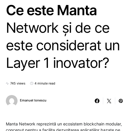
Ce este Manta
Network și de ce
este considerat un
Layer 1 inovator?
745 views
4 minute read
Emanuel Ionescu
Manta Network reprezintă un ecosistem blockchain modular,
conceput pentru a facilita dezvoltarea aplicațiilor bazate pe