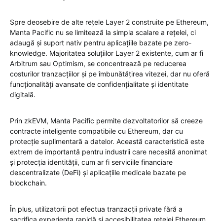
Spre deosebire de alte rețele Layer 2 construite pe Ethereum,
Manta Pacific nu se limitează la simpla scalare a rețelei, ci
adaugă și suport nativ pentru aplicațiile bazate pe zero-
knowledge. Majoritatea soluțiilor Layer 2 existente, cum ar fi
Arbitrum sau Optimism, se concentrează pe reducerea
costurilor tranzacțiilor și pe îmbunătățirea vitezei, dar nu oferă
funcționalități avansate de confidențialitate și identitate
digitală.
Prin zkEVM, Manta Pacific permite dezvoltatorilor să creeze
contracte inteligente compatibile cu Ethereum, dar cu
protecție suplimentară a datelor. Această caracteristică este
extrem de importantă pentru industrii care necesită anonimat
și protecția identității, cum ar fi serviciile financiare
descentralizate (DeFi) și aplicațiile medicale bazate pe
blockchain.
În plus, utilizatorii pot efectua tranzacții private fără a
sacrifica experiența rapidă și accesibilitatea rețelei Ethereum.