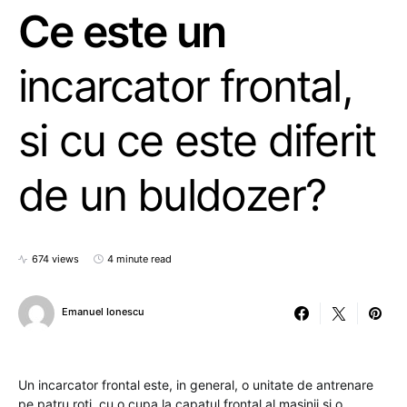
Ce este un
incarcator frontal,
si cu ce este diferit
de un buldozer?
674 views
4 minute read
Emanuel Ionescu
Un incarcator frontal este, in general, o unitate de antrenare
pe patru roti, cu o cupa la capatul frontal al masinii si o