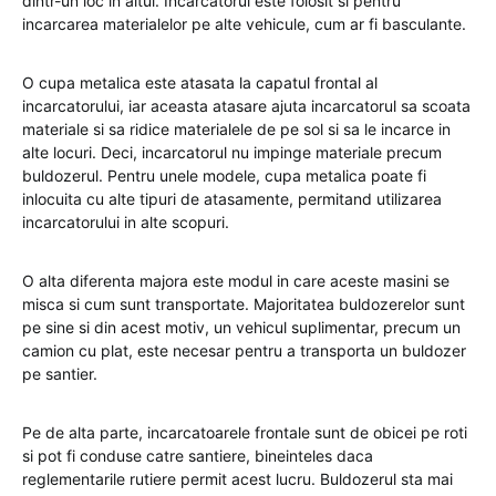
dintr-un loc in altul. Incarcatorul este folosit si pentru
incarcarea materialelor pe alte vehicule, cum ar fi basculante.
O cupa metalica este atasata la capatul frontal al
incarcatorului, iar aceasta atasare ajuta incarcatorul sa scoata
materiale si sa ridice materialele de pe sol si sa le incarce in
alte locuri. Deci, incarcatorul nu impinge materiale precum
buldozerul. Pentru unele modele, cupa metalica poate fi
inlocuita cu alte tipuri de atasamente, permitand utilizarea
incarcatorului in alte scopuri.
O alta diferenta majora este modul in care aceste masini se
misca si cum sunt transportate. Majoritatea buldozerelor sunt
pe sine si din acest motiv, un vehicul suplimentar, precum un
camion cu plat, este necesar pentru a transporta un buldozer
pe santier.
Pe de alta parte, incarcatoarele frontale sunt de obicei pe roti
si pot fi conduse catre santiere, bineinteles daca
reglementarile rutiere permit acest lucru. Buldozerul sta mai