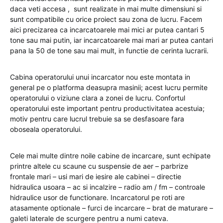
daca veti accesa , sunt realizate in mai multe dimensiuni si
sunt compatibile cu orice proiect sau zona de lucru. Facem
aici precizarea ca incarcatoarele mai mici ar putea cantari 5
tone sau mai putin, iar incarcatoarele mai mari ar putea cantari
pana la 50 de tone sau mai mult, in functie de cerinta lucrarii.
Cabina operatorului unui incarcator nou este montata in
general pe o platforma deasupra masinii; acest lucru permite
operatorului o viziune clara a zonei de lucru. Confortul
operatorului este important pentru productivitatea acestuia;
motiv pentru care lucrul trebuie sa se desfasoare fara
oboseala operatorului.
Cele mai multe dintre noile cabine de incarcare, sunt echipate
printre altele cu scaune cu suspensie de aer – parbrize
frontale mari – usi mari de iesire ale cabinei – directie
hidraulica usoara – ac si incalzire – radio am / fm – controale
hidraulice usor de functionare. Incarcatorul pe roti are
atasamente optionale – furci de incarcare – brat de maturare –
galeti laterale de scurgere pentru a numi cateva.