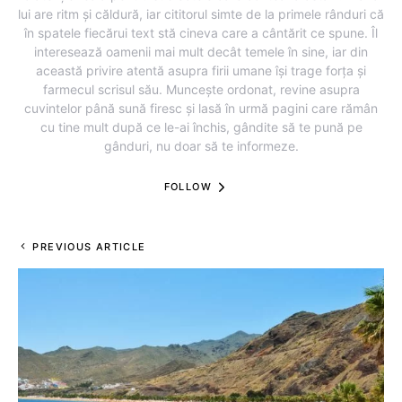
lui are ritm și căldură, iar cititorul simte de la primele rânduri că
în spatele fiecărui text stă cineva care a cântărit ce spune. Îl
interesează oamenii mai mult decât temele în sine, iar din
această privire atentă asupra firii umane își trage forța și
farmecul scrisul său. Muncește ordonat, revine asupra
cuvintelor până sună firesc și lasă în urmă pagini care rămân
cu tine mult după ce le-ai închis, gândite să te pună pe
gânduri, nu doar să te informeze.
FOLLOW
PREVIOUS ARTICLE