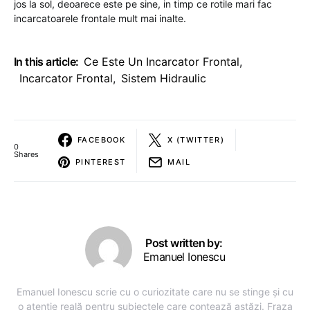
jos la sol, deoarece este pe sine, in timp ce rotile mari fac
incarcatoarele frontale mult mai inalte.
In this article:
Ce Este Un Incarcator Frontal
,
Incarcator Frontal
,
Sistem Hidraulic
FACEBOOK
X (TWITTER)
0
Shares
PINTEREST
MAIL
Post written by:
Emanuel Ionescu
Emanuel Ionescu scrie cu o curiozitate care nu se stinge și cu
o atenție reală pentru subiectele care contează astăzi. Fraza