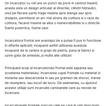
Un incarcator cu roti are un punct de pivot in centrul masinii,
acesta este un design articulat al directiei, cilindri hidraulici,
unul pe fiecare parte trage masina spre stanga sau spre
dreapta, permitand un arc mai strans de cotitura si o raza de
cotitura, facand masina sa aiba o manevrabilitate si o directie
foarte puternica, foarte usor.
Incarcatorul frontal are avantajul de a putea fi pus in functiune
in diferite aplicatii; incepand astfel utilizarea acestuia
incepand de la cariera si gropi de pietris, pana la fabrici si
uzine gata de amestec,si multe alte utilizari.
Principalul scop al incarcatorului frontal este saparea sau
scoaterea materialului, incarcarea cupei frontale cu material si
mutarea sau descarcarea in sau pe gramezi de stocuri, transe
de reumplere, sau locuri de lucru. De-asemenea, cu ajutorul
acestor utilaje sunt incarcate camioanele care au nevoie de
incarcare.
Incarcatoarele frontale precum cele pe care le veti descoperi