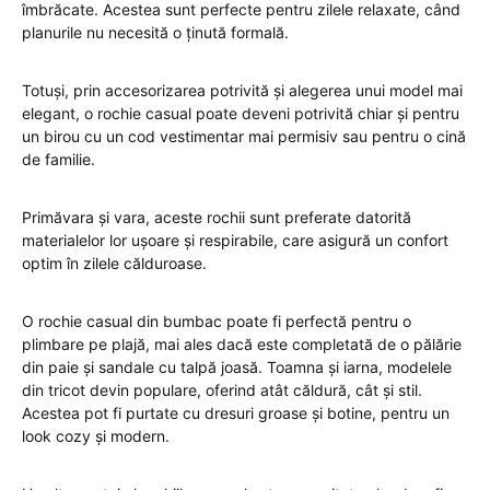
îmbrăcate. Acestea sunt perfecte pentru zilele relaxate, când
planurile nu necesită o ținută formală.
Totuși, prin accesorizarea potrivită și alegerea unui model mai
elegant, o rochie casual poate deveni potrivită chiar și pentru
un birou cu un cod vestimentar mai permisiv sau pentru o cină
de familie.
Primăvara și vara, aceste rochii sunt preferate datorită
materialelor lor ușoare și respirabile, care asigură un confort
optim în zilele călduroase.
O rochie casual din bumbac poate fi perfectă pentru o
plimbare pe plajă, mai ales dacă este completată de o pălărie
din paie și sandale cu talpă joasă. Toamna și iarna, modelele
din tricot devin populare, oferind atât căldură, cât și stil.
Acestea pot fi purtate cu dresuri groase și botine, pentru un
look cozy și modern.