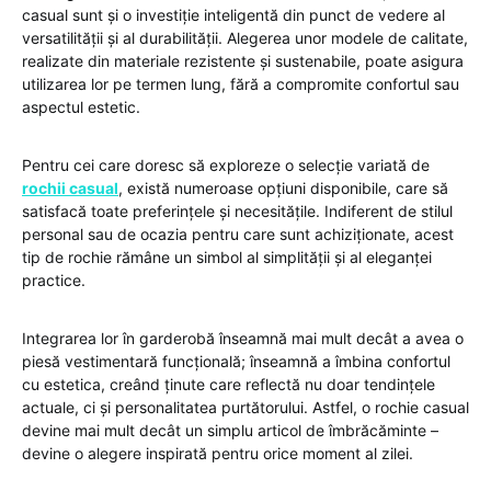
casual sunt și o investiție inteligentă din punct de vedere al
versatilității și al durabilității. Alegerea unor modele de calitate,
realizate din materiale rezistente și sustenabile, poate asigura
utilizarea lor pe termen lung, fără a compromite confortul sau
aspectul estetic.
Pentru cei care doresc să exploreze o selecție variată de
rochii casual
, există numeroase opțiuni disponibile, care să
satisfacă toate preferințele și necesitățile. Indiferent de stilul
personal sau de ocazia pentru care sunt achiziționate, acest
tip de rochie rămâne un simbol al simplității și al eleganței
practice.
Integrarea lor în garderobă înseamnă mai mult decât a avea o
piesă vestimentară funcțională; înseamnă a îmbina confortul
cu estetica, creând ținute care reflectă nu doar tendințele
actuale, ci și personalitatea purtătorului. Astfel, o rochie casual
devine mai mult decât un simplu articol de îmbrăcăminte –
devine o alegere inspirată pentru orice moment al zilei.