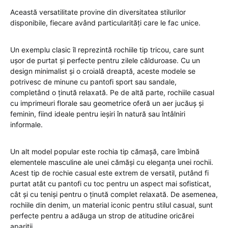
Această versatilitate provine din diversitatea stilurilor
disponibile, fiecare având particularități care le fac unice.
Un exemplu clasic îl reprezintă rochiile tip tricou, care sunt
ușor de purtat și perfecte pentru zilele călduroase. Cu un
design minimalist și o croială dreaptă, aceste modele se
potrivesc de minune cu pantofi sport sau sandale,
completând o ținută relaxată. Pe de altă parte, rochiile casual
cu imprimeuri florale sau geometrice oferă un aer jucăuș și
feminin, fiind ideale pentru ieșiri în natură sau întâlniri
informale.
Un alt model popular este rochia tip cămașă, care îmbină
elementele masculine ale unei cămăși cu eleganța unei rochii.
Acest tip de rochie casual este extrem de versatil, putând fi
purtat atât cu pantofi cu toc pentru un aspect mai sofisticat,
cât și cu teniși pentru o ținută complet relaxată. De asemenea,
rochiile din denim, un material iconic pentru stilul casual, sunt
perfecte pentru a adăuga un strop de atitudine oricărei
apariții.