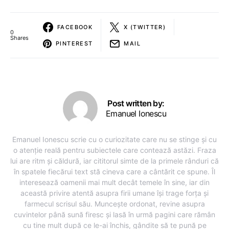
FACEBOOK
X (TWITTER)
0
Shares
PINTEREST
MAIL
Post written by:
Emanuel Ionescu
Emanuel Ionescu scrie cu o curiozitate care nu se stinge și cu
o atenție reală pentru subiectele care contează astăzi. Fraza
lui are ritm și căldură, iar cititorul simte de la primele rânduri că
în spatele fiecărui text stă cineva care a cântărit ce spune. Îl
interesează oamenii mai mult decât temele în sine, iar din
această privire atentă asupra firii umane își trage forța și
farmecul scrisul său. Muncește ordonat, revine asupra
cuvintelor până sună firesc și lasă în urmă pagini care rămân
cu tine mult după ce le-ai închis, gândite să te pună pe