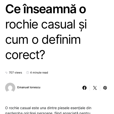
Ce înseamnă o
rochie casual și
cum o definim
corect?
707 views
4 minute read
Emanuel Ionescu
O rochie casual este una dintre piesele esențiale din
garderoba oricărei persoane, fiind apreciată pentru