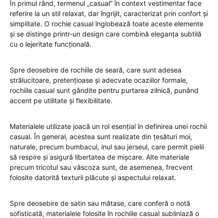
În primul rând, termenul „casual” în context vestimentar face
referire la un stil relaxat, dar îngrijit, caracterizat prin confort și
simplitate. O rochie casual înglobează toate aceste elemente
și se distinge printr-un design care combină eleganța subtilă
cu o lejeritate funcțională.
Spre deosebire de rochiile de seară, care sunt adesea
strălucitoare, pretențioase și adecvate ocaziilor formale,
rochiile casual sunt gândite pentru purtarea zilnică, punând
accent pe utilitate și flexibilitate.
Materialele utilizate joacă un rol esențial în definirea unei rochii
casual. În general, acestea sunt realizate din țesături moi,
naturale, precum bumbacul, inul sau jerseul, care permit pielii
să respire și asigură libertatea de mișcare. Alte materiale
precum tricotul sau vâscoza sunt, de asemenea, frecvent
folosite datorită texturii plăcute și aspectului relaxat.
Spre deosebire de satin sau mătase, care conferă o notă
sofisticată, materialele folosite în rochiile casual subliniază o