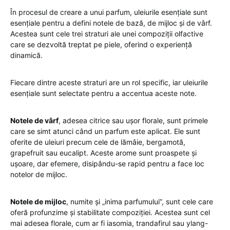
În procesul de creare a unui parfum, uleiurile esențiale sunt
esențiale pentru a defini notele de bază, de mijloc și de vârf.
Acestea sunt cele trei straturi ale unei compoziții olfactive
care se dezvoltă treptat pe piele, oferind o experiență
dinamică.
Fiecare dintre aceste straturi are un rol specific, iar uleiurile
esențiale sunt selectate pentru a accentua aceste note.
Notele de vârf
, adesea citrice sau ușor florale, sunt primele
care se simt atunci când un parfum este aplicat. Ele sunt
oferite de uleiuri precum cele de lămâie, bergamotă,
grapefruit sau eucalipt. Aceste arome sunt proaspete și
ușoare, dar efemere, disipându-se rapid pentru a face loc
notelor de mijloc.
Notele de mijloc
, numite și „inima parfumului”, sunt cele care
oferă profunzime și stabilitate compoziției. Acestea sunt cel
mai adesea florale, cum ar fi iasomia, trandafirul sau ylang-