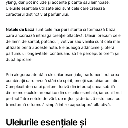
ylang, dar pot include și accente picante sau lemnoase.
Uleiurile esențiale utilizate aici sunt cele care creează
caracterul distinctiv al parfumului.
Notele de bază
sunt cele mai persistente și formează baza
care ancorează întreaga creație olfactivă. Uleiuri precum cele
de lemn de santal, patchouli, vetiver sau vanilie sunt cele mai
utilizate pentru aceste note. Ele adaugă adâncime și oferă
parfumului longevitate, continuând să fie percepute ore în șir
după aplicare.
Prin alegerea atentă a uleiurilor esențiale, parfumerii pot crea
combinații care evocă stări de spirit, emoții sau chiar amintiri.
Complexitatea unui parfum derivă din interacțiunea subtilă
dintre moleculele aromatice din uleiurile esențiale, iar echilibrul
perfect între notele de vârf, de mijloc și de bază este ceea ce
transformă o formulă simplă într-o capodoperă olfactivă.
Uleiurile esențiale și