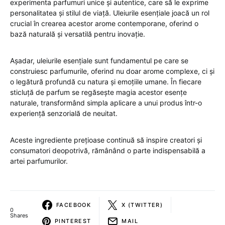
experimenta parfumuri unice și autentice, care să le exprime
personalitatea și stilul de viață. Uleiurile esențiale joacă un rol
crucial în crearea acestor arome contemporane, oferind o
bază naturală și versatilă pentru inovație.
Așadar, uleiurile esențiale sunt fundamentul pe care se
construiesc parfumurile, oferind nu doar arome complexe, ci și
o legătură profundă cu natura și emoțiile umane. În fiecare
sticluță de parfum se regăsește magia acestor esențe
naturale, transformând simpla aplicare a unui produs într-o
experiență senzorială de neuitat.
Aceste ingrediente prețioase continuă să inspire creatori și
consumatori deopotrivă, rămânând o parte indispensabilă a
artei parfumurilor.
FACEBOOK
X (TWITTER)
0
Shares
PINTEREST
MAIL