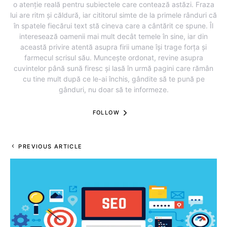
o atenție reală pentru subiectele care contează astăzi. Fraza
lui are ritm și căldură, iar cititorul simte de la primele rânduri că
în spatele fiecărui text stă cineva care a cântărit ce spune. Îl
interesează oamenii mai mult decât temele în sine, iar din
această privire atentă asupra firii umane își trage forța și
farmecul scrisul său. Muncește ordonat, revine asupra
cuvintelor până sună firesc și lasă în urmă pagini care rămân
cu tine mult după ce le-ai închis, gândite să te pună pe
gânduri, nu doar să te informeze.
FOLLOW
PREVIOUS ARTICLE