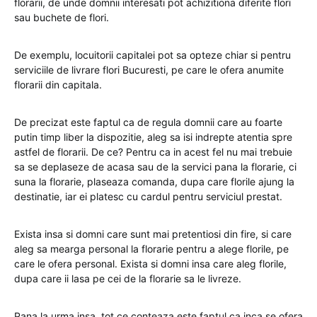
florarii, de unde domnii interesati pot achizitiona diferite flori
sau buchete de flori.
De exemplu, locuitorii capitalei pot sa opteze chiar si pentru
serviciile de livrare flori Bucuresti, pe care le ofera anumite
florarii din capitala.
De precizat este faptul ca de regula domnii care au foarte
putin timp liber la dispozitie, aleg sa isi indrepte atentia spre
astfel de florarii. De ce? Pentru ca in acest fel nu mai trebuie
sa se deplaseze de acasa sau de la servici pana la florarie, ci
suna la florarie, plaseaza comanda, dupa care florile ajung la
destinatie, iar ei platesc cu cardul pentru serviciul prestat.
Exista insa si domni care sunt mai pretentiosi din fire, si care
aleg sa mearga personal la florarie pentru a alege florile, pe
care le ofera personal. Exista si domni insa care aleg florile,
dupa care ii lasa pe cei de la florarie sa le livreze.
Pana la urma insa, tot ce conteaza este faptul ca inca se ofera