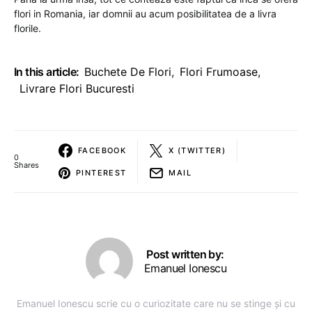
flori in Romania, iar domnii au acum posibilitatea de a livra
florile.
In this article:
Buchete De Flori
,
Flori Frumoase
,
Livrare Flori Bucuresti
FACEBOOK
X (TWITTER)
0
Shares
PINTEREST
MAIL
Post written by:
Emanuel Ionescu
Emanuel Ionescu scrie cu o curiozitate care nu se stinge și cu