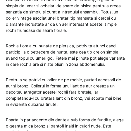
simpla de umar si ochelari de soare de pisica pentru a creea
senzatia de simplu si curat a intregului ansamblu. Totusi,un
colier vintage asociat unei bratari tip manseta si cercei cu
diamante incrustate ar da un aer interesant acestei simple
rochii frumoase de seara florale.
Rochia florala cu nunate de piersica, potrivita atunci cand
participi la o petrecere de nunta, este cea tip creion simpla,
avand topul cu umeri goi. Fetele mai plinute pot alege varianta
in care rochia are si niste pliuri in zona abdomenului.
Pentru a se potrivi culorilor de pe rochie, purtati accesorii de
aur si bronz. Colierul in forma unui lant de aur creeaza un
decolteu atragator acestei rochii fara bretele, iar
completandu-l cu bratara lant din bronz, vei scoate mai bine
in evidenta culoarea tinutei.
Poarta in par accente din dantela sub forma de fundite, alege
o geanta mica bronz si pantofi inalti in culori nude. Este