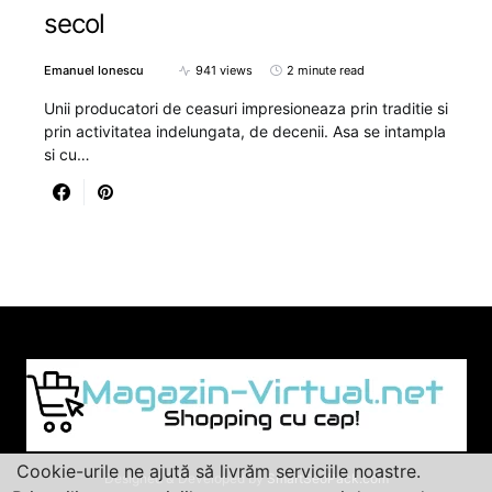
secol
Emanuel Ionescu
941 views
2 minute read
Unii producatori de ceasuri impresioneaza prin traditie si
prin activitatea indelungata, de decenii. Asa se intampla
si cu…
Cookie-urile ne ajută să livrăm serviciile noastre.
Designed & Developed by
SmartSeoPack.com