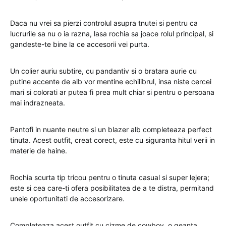
Daca nu vrei sa pierzi controlul asupra tnutei si pentru ca
lucrurile sa nu o ia razna, lasa rochia sa joace rolul principal, si
gandeste-te bine la ce accesorii vei purta.
Un colier auriu subtire, cu pandantiv si o bratara aurie cu
putine accente de alb vor mentine echilibrul, insa niste cercei
mari si colorati ar putea fi prea mult chiar si pentru o persoana
mai indrazneata.
Pantofi in nuante neutre si un blazer alb completeaza perfect
tinuta. Acest outfit, creat corect, este cu siguranta hitul verii in
materie de haine.
Rochia scurta tip tricou pentru o tinuta casual si super lejera;
este si cea care-ti ofera posibilitatea de a te distra, permitand
unele oportunitati de accesorizare.
Completeaza acest outfit cu cizme de cowboy, o geanta