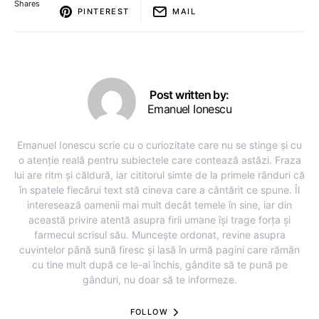
Shares
PINTEREST
MAIL
Post written by:
Emanuel Ionescu
Emanuel Ionescu scrie cu o curiozitate care nu se stinge și cu
o atenție reală pentru subiectele care contează astăzi. Fraza
lui are ritm și căldură, iar cititorul simte de la primele rânduri că
în spatele fiecărui text stă cineva care a cântărit ce spune. Îl
interesează oamenii mai mult decât temele în sine, iar din
această privire atentă asupra firii umane își trage forța și
farmecul scrisul său. Muncește ordonat, revine asupra
cuvintelor până sună firesc și lasă în urmă pagini care rămân
cu tine mult după ce le-ai închis, gândite să te pună pe
gânduri, nu doar să te informeze.
FOLLOW