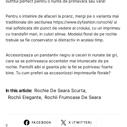
outfitul perfect pentru o nunta de primavara sau vara!
Pentru o intalnire de afaceri la pranz, mergi pe o varianta mai
traditionala din sectiunea https://www.dyfashion.ro/rochii/ si
mai sofisticata din punct de vedere al croiului, cu un imprimeu
cu trandafiri mari, in culori stinse. Modelul floral de pe rochie
trebuie sa fie conservator si distractiv in acelasi timp.
Accesorizeaza un pandantiv negru si ceceri in nunate de gri,
care sa se potriveasca accentelor mai intunecate de pe
rochie. Pantofii albi si geanta plic la fel se potrivesc foarte
bine. Tu cum preferi sa accesorizezi imprimeurile florale?
In this article:
Rochie De Seara Scurta
,
Rochii Elegante
,
Rochii Frumoase De Seara
FACEBOOK
X (TWITTER)
0