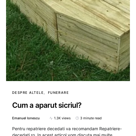
DESPRE ALTELE
FUNERARE
Cum a aparut sicriul?
Emanuel Ionescu
1.3K views
3 minute read
Pentru repatriere decedati va recomandam Repatriere-
decedati.ro. In acest articol vom discuta mai multe