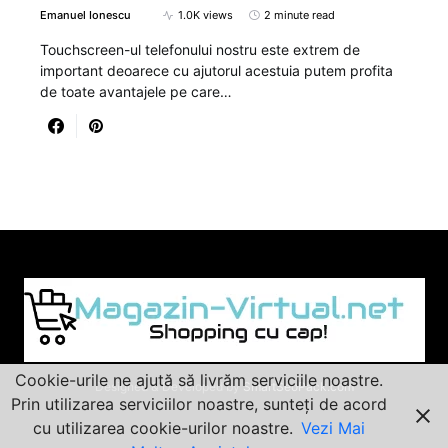
Emanuel Ionescu
1.0K views
2 minute read
Touchscreen-ul telefonului nostru este extrem de
important deoarece cu ajutorul acestuia putem profita
de toate avantajele pe care…
Cookie-urile ne ajută să livrăm serviciile noastre.
Designed & Developed by
SmartSeoPack.com
Prin utilizarea serviciilor noastre, sunteți de acord
cu utilizarea cookie-urilor noastre.
Vezi Mai