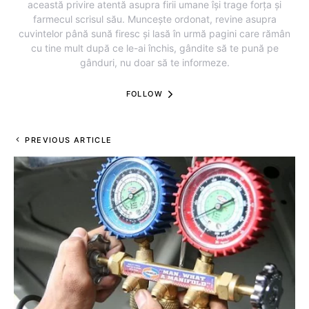
această privire atentă asupra firii umane își trage forța și
farmecul scrisul său. Muncește ordonat, revine asupra
cuvintelor până sună firesc și lasă în urmă pagini care rămân
cu tine mult după ce le-ai închis, gândite să te pună pe
gânduri, nu doar să te informeze.
FOLLOW
PREVIOUS ARTICLE