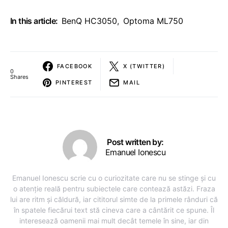
In this article:
BenQ HC3050
,
Optoma ML750
FACEBOOK
X (TWITTER)
0
Shares
PINTEREST
MAIL
Post written by:
Emanuel Ionescu
Emanuel Ionescu scrie cu o curiozitate care nu se stinge și cu
o atenție reală pentru subiectele care contează astăzi. Fraza
lui are ritm și căldură, iar cititorul simte de la primele rânduri că
în spatele fiecărui text stă cineva care a cântărit ce spune. Îl
interesează oamenii mai mult decât temele în sine, iar din