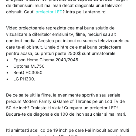
de dimensiuni mult mai mari decat diagonala unui televizor
obisnuit. Cauti
proiector LED
? Intra pe Lanterne.ro!
Video proiectoarele reprezinta cea mai buna solutie de
vizualizare a diferitelor emisiuni tv, filme, meciuri sau alt
continut media. Acestea pot inlocui cu succes televizoarele cu
care te-ai obisnuit. Unele dintre cele mai bune proiectoare
pentru acasa, cu preturi peste 2500$ sunt urmatoarele:
• Epson Home Cinema 2040/2045
• Optoma ML750
• BenQ HC3050
• LG PH300.
De ce sa te uiti la filme, la evenimente sportive sau seriale
precum Modern Family si Game of Thrones pe un Lcd Tv de
50 de inch? Traieste-ti viata! Cumpara un proiector LED!
Bucura-te de diagonale de 100 de inch sau chiar si mai mari.
Iti amintesti acel lcd de 19 inch pe care l-ai inlocuit acum multi