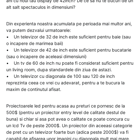
ani cu noul tau display de 42inch? De ce sa nu te bucuri de un
alt salt spectaculos in dimensiuni?
Din experienta noastra acumulata pe perioada mai multor ani,
va putem dezvalui urmatoarele:
• Un televizor de 32 de inch este suficient pentru baie (sau
o incapere de marimea baii)
• Un televizor de 42 de inch este suficient pentru bucatarie
(sau o incapere de aceleasi dimensiuni)
• Un tv de 60 de inch nu poate fi considerat suficient pentru
un living room, dupa standardele din ziua de astazi.
• Un televizor cu diagonala de 100 sau 120 de inch
reprezinta ceea ce vrei cu adevarat, pentru a te bucura la
maxim de continutul afisat.
Proiectoarele led pentru acasa au preturi ce pornesc de la
500$ (pentru un proiector entry level de calitate destul de
buna) si chiar si asa pot avea o calitate ce poate concura cu
un lcd Tv de peste 2000$. Un proiector din aceeasi categorie
de pret cu un televizor foarte bun (adica peste 2000$) va fi
capabil de afisarea unor imagini cu diagonala mult mai mare,