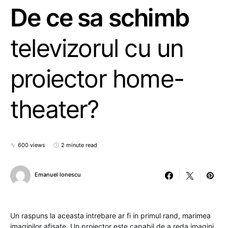
De ce sa schimb
televizorul cu un
proiector home-
theater?
600 views
2 minute read
Emanuel Ionescu
Un raspuns la aceasta intrebare ar fi in primul rand, marimea
imaginilor afisate. Un proiector este capabil de a reda imagini