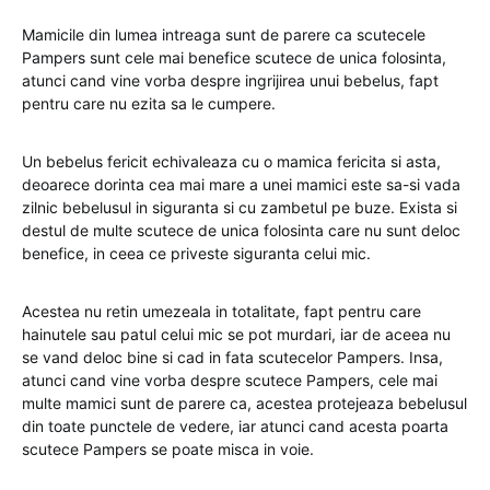
Mamicile din lumea intreaga sunt de parere ca scutecele
Pampers sunt cele mai benefice scutece de unica folosinta,
atunci cand vine vorba despre ingrijirea unui bebelus, fapt
pentru care nu ezita sa le cumpere.
Un bebelus fericit echivaleaza cu o mamica fericita si asta,
deoarece dorinta cea mai mare a unei mamici este sa-si vada
zilnic bebelusul in siguranta si cu zambetul pe buze. Exista si
destul de multe scutece de unica folosinta care nu sunt deloc
benefice, in ceea ce priveste siguranta celui mic.
Acestea nu retin umezeala in totalitate, fapt pentru care
hainutele sau patul celui mic se pot murdari, iar de aceea nu
se vand deloc bine si cad in fata scutecelor Pampers. Insa,
atunci cand vine vorba despre scutece Pampers, cele mai
multe mamici sunt de parere ca, acestea protejeaza bebelusul
din toate punctele de vedere, iar atunci cand acesta poarta
scutece Pampers se poate misca in voie.