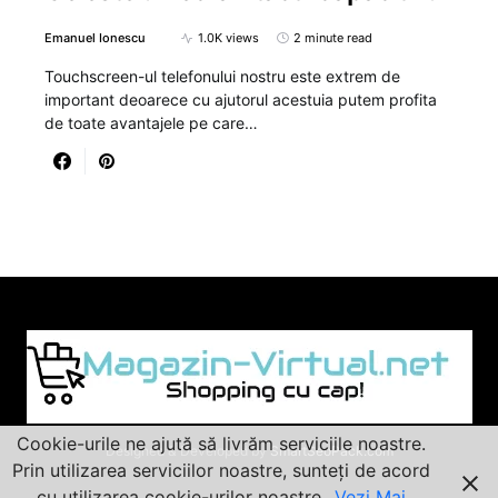
Emanuel Ionescu
1.0K views
2 minute read
Touchscreen-ul telefonului nostru este extrem de
important deoarece cu ajutorul acestuia putem profita
de toate avantajele pe care…
Cookie-urile ne ajută să livrăm serviciile noastre.
Designed & Developed by
SmartSeoPack.com
Prin utilizarea serviciilor noastre, sunteți de acord
cu utilizarea cookie-urilor noastre.
Vezi Mai