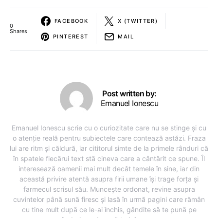
FACEBOOK
X (TWITTER)
0
Shares
PINTEREST
MAIL
Post written by:
Emanuel Ionescu
Emanuel Ionescu scrie cu o curiozitate care nu se stinge și cu
o atenție reală pentru subiectele care contează astăzi. Fraza
lui are ritm și căldură, iar cititorul simte de la primele rânduri că
în spatele fiecărui text stă cineva care a cântărit ce spune. Îl
interesează oamenii mai mult decât temele în sine, iar din
această privire atentă asupra firii umane își trage forța și
farmecul scrisul său. Muncește ordonat, revine asupra
cuvintelor până sună firesc și lasă în urmă pagini care rămân
cu tine mult după ce le-ai închis, gândite să te pună pe