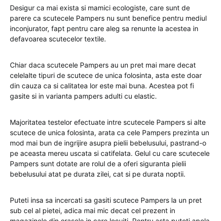
Desigur ca mai exista si mamici ecologiste, care sunt de
parere ca scutecele Pampers nu sunt benefice pentru mediul
inconjurator, fapt pentru care aleg sa renunte la acestea in
defavoarea scutecelor textile.
Chiar daca scutecele Pampers au un pret mai mare decat
celelalte tipuri de scutece de unica folosinta, asta este doar
din cauza ca si calitatea lor este mai buna. Acestea pot fi
gasite si in varianta pampers adulti cu elastic.
Majoritatea testelor efectuate intre scutecele Pampers si alte
scutece de unica folosinta, arata ca cele Pampers prezinta un
mod mai bun de ingrijire asupra pielii bebelusului, pastrand-o
pe aceasta mereu uscata si catifelata. Gelul cu care scutecele
Pampers sunt dotate are rolul de a oferi siguranta pielii
bebelusului atat pe durata zilei, cat si pe durata noptii.
Puteti insa sa incercati sa gasiti scutece Pampers la un pret
sub cel al pietei, adica mai mic decat cel prezent in
magazinele din orasele in care locuiti. Pentru asta puteti apela