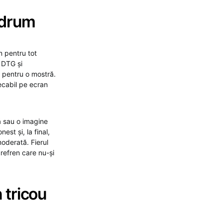
 drum
n pentru tot
. DTG și
și pentru o mostră.
ecabil pe ecran
ă sau o imagine
est și, la final,
oderată. Fierul
 refren care nu-și
n tricou