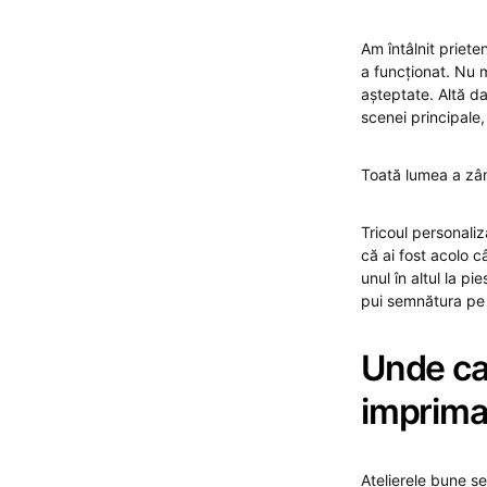
Am întâlnit priete
a funcționat. Nu m
așteptate. Altă da
scenei principale
Toată lumea a zâmb
Tricoul personali
că ai fost acolo c
unul în altul la pi
pui semnătura pe 
Unde cau
imprima
Atelierele bune se