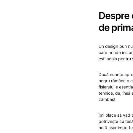
Despre d
de prim
Un design bun nu 
care prinde instan
ești acolo pentru 
Două nuanțe aprop
negru rămâne o co
fișierului e esenț
tehnice, da, însă 
zâmbești.
Îmi place să văd t
potrivește cu țesă
notă ușor imperfe