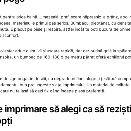
est pentru orice haină. Umezeală, praf, soare năprasnic la prânz, apo
 aceea, materialul e primul pas serios. Bumbacul pieptănat, cu densit
nută. E plăcut pe piele și respiră, astfel încât te poți bucura de primel
disconfort.
liester aduc culori vii și uscare rapidă, dar cer puțină grijă la spălare.
ranspira, un bumbac de 160–180 g pe metru pătrat oferă echilibrul potr
un design bogat în detalii, cu degradeuri fine, alege o țesătură comp
ndamentul bun prelungește viața imprimeului. Un material de calitate 
 care nu te lasă să cazi fix când începe piesa preferată.
e imprimare să alegi ca să reziști 
opți