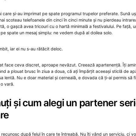
ni care și-au imprimat pe spate programul trupelor preferate. Sună uș
ai scoteau telefoanele din cinci în cinci minute și nu pierdeau intrare
tă, o gașcă avea tricouri cu o hartă minimală a festivalului. Pe față, u
, pe spate un mesaj simplu: ne vedem după al doilea solo.
it, iar ei nu s-au rătăcit deloc.
zat face ceva discret, aproape nevăzut. Creează apartenență. Îți amin
ând a plouat brusc în ziua a doua, că ați împărțit aceeași sticlă de ap
esa lentă. Nu e doar material și cerneală, e dovada că ți-ai permis să fii
o vară.
ți și cum alegi un partener ser
re
 recunosc după felul în care te întreabă. Nu îți vând un serviciu, ci vo