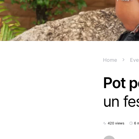
Home
Eve
Pot p
un fe
420 views
6 