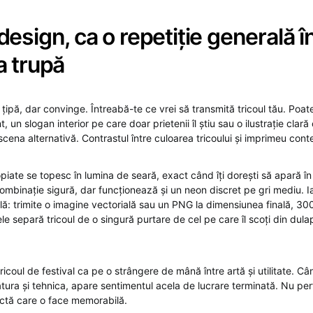
esign, ca o repetiție generală î
a trupă
țipă, dar convinge. Întreabă-te ce vrei să transmită tricoul tău. Poat
t, un slogan interior pe care doar prietenii îl știu sau o ilustrație clar
scena alternativă. Contrastul între culoarea tricoului și imprimeu con
iate se topesc în lumina de seară, exact când îți dorești să apară în
mbinație sigură, dar funcționează și un neon discret pe gri mediu. Ia
ială: trimite o imagine vectorială sau un PNG la dimensiunea finală, 300
ele separă tricoul de o singură purtare de cel pe care îl scoți din dula
ricoul de festival ca pe o strângere de mână între artă și utilitate. C
tura și tehnica, apare sentimentul acela de lucrare terminată. Nu perf
ctă care o face memorabilă.