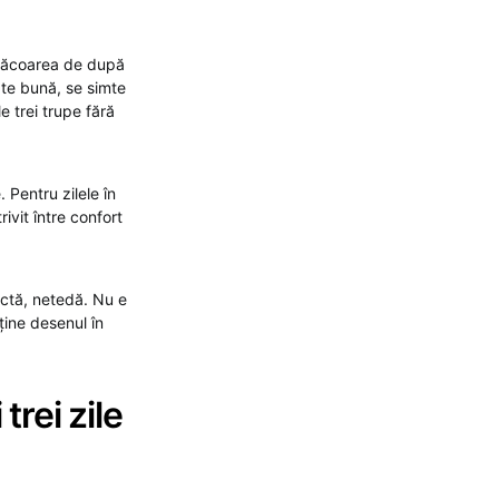
i răcoarea de după
ate bună, se simte
e trei trupe fără
 Pentru zilele în
ivit între confort
actă, netedă. Nu e
ține desenul în
trei zile