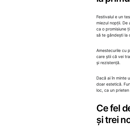
Festivalul e un t
miezul nopții. De
ca o promisiune ți
să te gândești la 
Amestecurile cu po
care știi că vei t
și rezistență.
Dacă ai în minte 
doar estetică. Fu
loc, ca un prieten
Ce fel d
și trei n