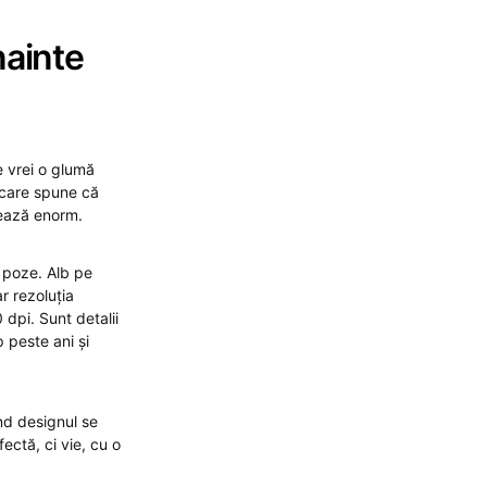
nainte
e vrei o glumă
ă care spune că
tează enorm.
 poze. Alb pe
r rezoluția
 dpi. Sunt detalii
p peste ani și
ând designul se
ectă, ci vie, cu o