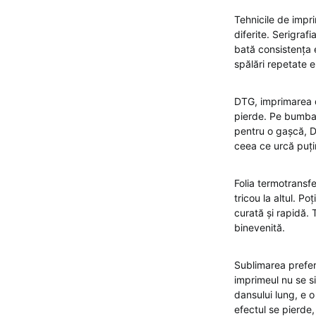
Tehnicile de impri
diferite. Serigraf
bată consistența ei
spălări repetate 
DTG, imprimarea di
pierde. Pe bumbac
pentru o gașcă, DT
ceea ce urcă puți
Folia termotransf
tricou la altul. P
curată și rapidă.
binevenită.
Sublimarea preferă
imprimeul nu se si
dansului lung, e o
efectul se pierde,