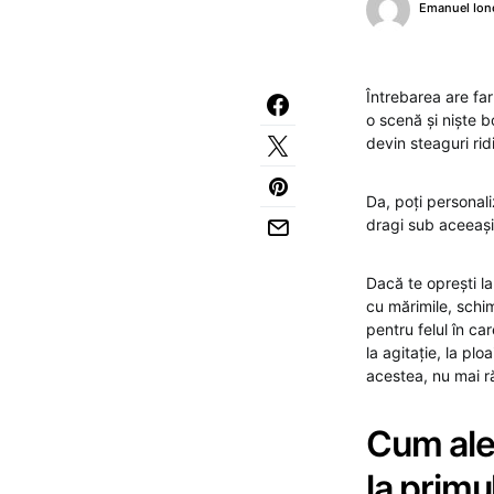
Emanuel Ion
Întrebarea are far
o scenă și niște bo
devin steaguri rid
Da, poți personali
dragi sub aceeași
Dacă te oprești la
cu mărimile, schim
pentru felul în car
la agitație, la pl
acestea, nu mai r
Cum aleg
la primu