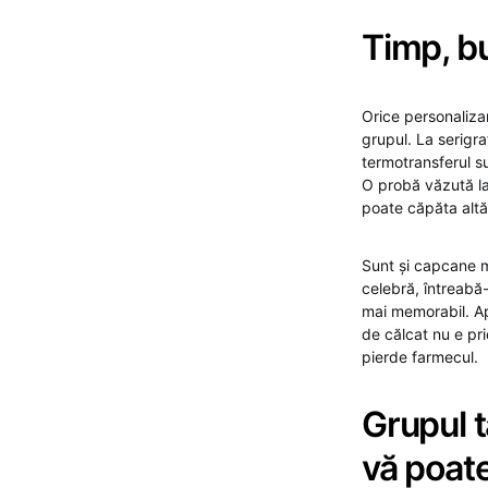
Timp, b
Orice personaliza
grupul. La serigra
termotransferul su
O probă văzută la
poate căpăta alt
Sunt și capcane m
celebră, întreabă-
mai memorabil. Ap
de călcat nu e pri
pierde farmecul.
Grupul t
vă poat