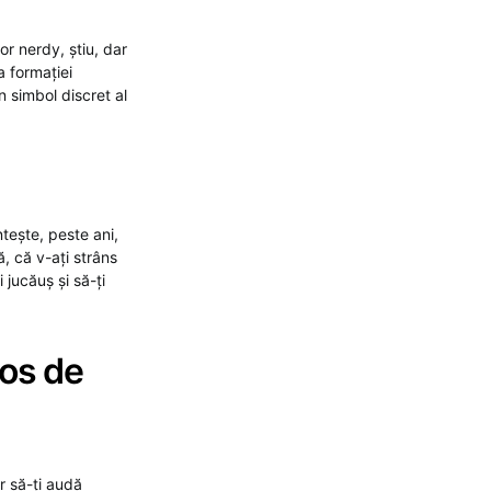
or nerdy, știu, dar
a formației
n simbol discret al
tește, peste ani,
ă, că v-ați strâns
 jucăuș și să-ți
ios de
r să-ți audă