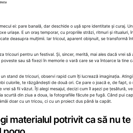
escu
mecul ei: pare banală, dar deschide o ușă spre identitate și curaj. Un
xe uriașe. E un oraș temporar, cu propriile străzi, ritmuri și ritualuri, 
icate deasupra mulțimii. Iar tricoul, aparent obișnuit, se transformă în
za tricouri pentru un festival. Și, sincer, merită, mai ales dacă vrei s
 poveste sau să fixezi în memorie o vară care se va întoarce la tine c
 un stand de tricouri, observi rapid cum îți lucrează imaginația. Atingi 
bi culorile, te răzgândești de două ori. Ce pare o joacă e, de fapt, o
e vrei să fii văzut. Îți alegi mesajul, decizi cum îl așezi pe țesătură, ve
oaia scurtă din ziua a doua, la fotografiile făcute pe fugă. Când pui ca
ămâi doar cu un tricou, ci cu un proiect dus până la capăt.
i materialul potrivit ca să nu te
l pogo