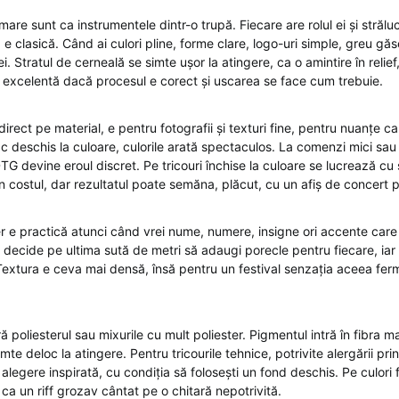
mare sunt ca instrumentele dintr-o trupă. Fiecare are rolul ei și străl
ia e clasică. Când ai culori pline, forme clare, logo-uri simple, greu gă
. Stratul de cerneală se simte ușor la atingere, ca o amintire în relief,
e excelentă dacă procesul e corect și uscarea se face cum trebuie.
rect pe material, e pentru fotografii și texturi fine, pentru nuanțe car
 deschis la culoare, culorile arată spectaculos. La comenzi mici sau 
G devine eroul discret. Pe tricouri închise la culoare se lucrează cu
n costul, dar rezultatul poate semăna, plăcut, cu un afiș de concert 
er e practică atunci când vrei nume, numere, insigne ori accente care 
oți decide pe ultima sută de metri să adaugi porecle pentru fiecare, ia
 Textura e ceva mai densă, însă pentru un festival senzația aceea fer
 poliesterul sau mixurile cu mult poliester. Pigmentul intră în fibra mat
mte deloc la atingere. Pentru tricourile tehnice, potrivite alergării pr
 alegere inspirată, cu condiția să folosești un fond deschis. Pe culori 
 ca un riff grozav cântat pe o chitară nepotrivită.