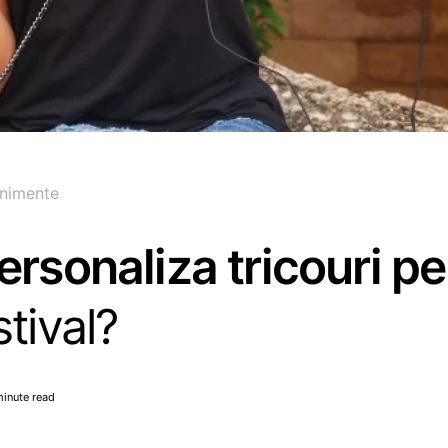
nimente
ersonaliza tricouri p
stival?
minute read