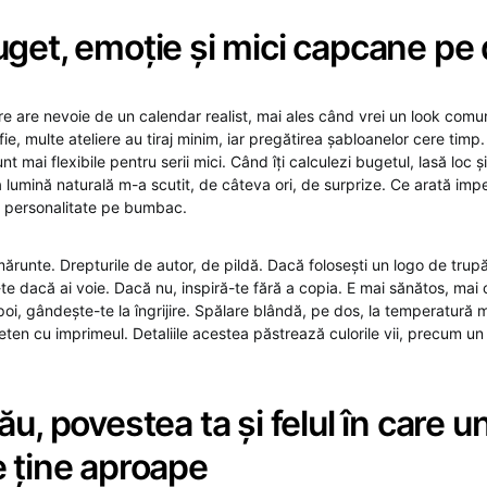
uget, emoție și mici capcane pe
re are nevoie de un calendar realist, mai ales când vrei un look comu
fie, multe ateliere au tiraj minim, iar pregătirea șabloanelor cere timp
nt mai flexibile pentru serii mici. Când îți calculezi bugetul, lasă loc 
 lumină naturală m-a scutit, de câteva ori, de surprize. Ce arată imp
ă personalitate pe bumbac.
ărunte. Drepturile de autor, de pildă. Dacă folosești un logo de trup
te dacă ai voie. Dacă nu, inspiră-te fără a copia. E mai sănătos, mai on
oi, gândește-te la îngrijire. Spălare blândă, pe dos, la temperatură m
eten cu imprimeul. Detaliile acestea păstrează culorile vii, precum un
ău, povestea ta și felul în care u
e ține aproape