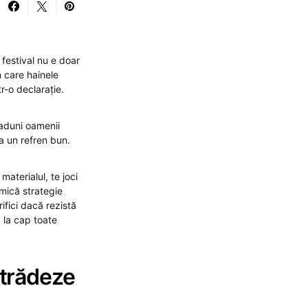
 festival nu e doar
în care hainele
tr-o declarație.
ă aduni oamenii
a un refren bun.
materialul, te joci
 mică strategie
rifici dacă rezistă
p la cap toate
 trădeze