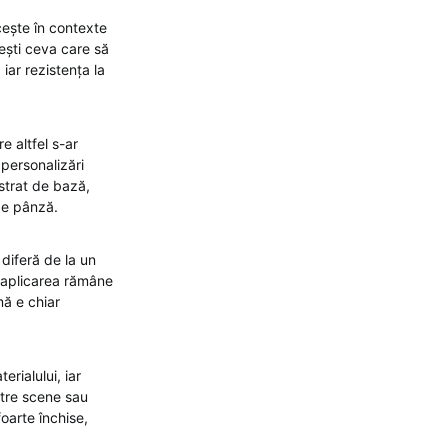
ucește în contexte
sești ceva care să
 iar rezistența la
e altfel s-ar
personalizări
 strat de bază,
pe pânză.
diferă de la un
r aplicarea rămâne
mă e chiar
erialului, iar
intre scene sau
foarte închise,