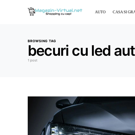
AUTO
CASA SI GR
BROWSING TAG
becuri cu led au
1 post