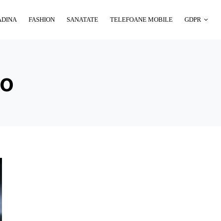
ADINA
FASHION
SANATATE
TELEFOANE MOBILE
GDPR
to