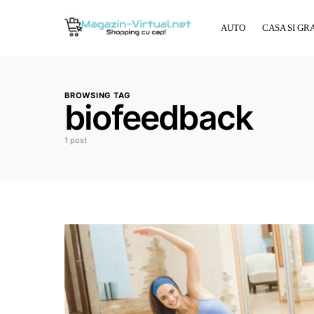
AUTO
CASA SI GR
BROWSING TAG
biofeedback
1 post