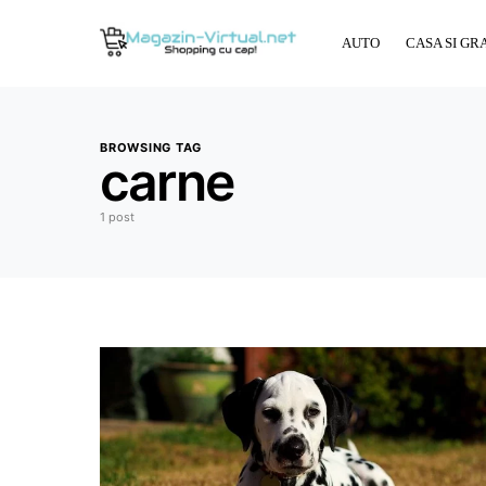
AUTO
CASA SI GR
BROWSING TAG
carne
1 post