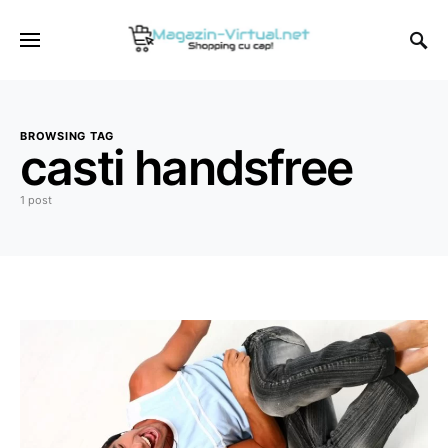
BROWSING TAG
casti handsfree
1 post