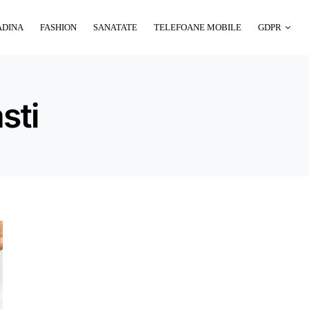
ADINA
FASHION
SANATATE
TELEFOANE MOBILE
GDPR
sti