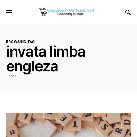
BROWSING TAG
invata limba
engleza
1 post