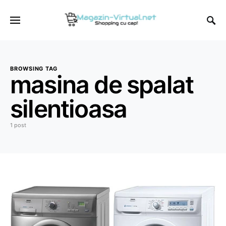
BROWSING TAG
masina de spalat
silentioasa
1 post