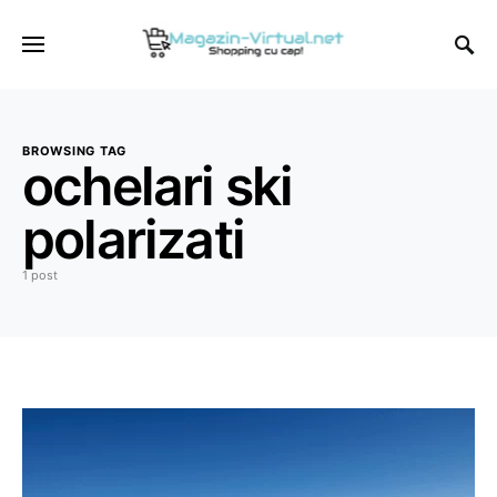
BROWSING TAG
ochelari ski
polarizati
1 post