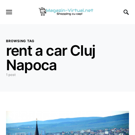
BROWSING TAG
rent a car Cluj
Napoca
1 post