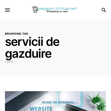
BROWSING TAG
servicii de
gazduire
1 post