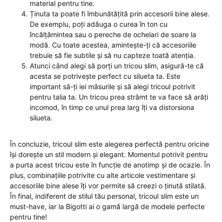
material pentru tine.
Ținuta ta poate fi îmbunătățită prin accesorii bine alese.
De exemplu, poți adăuga o curea în ton cu
încălțămintea sau o pereche de ochelari de soare la
modă. Cu toate acestea, amintește-ți că accesoriile
trebuie să fie subtile și să nu capteze toată atenția.
Atunci când alegi să porți un tricou slim, asigură-te că
acesta se potrivește perfect cu silueta ta. Este
important să-ți iei măsurile și să alegi tricoul potrivit
pentru talia ta. Un tricou prea strâmt te va face să arăți
incomod, în timp ce unul prea larg îți va distorsiona
silueta.
În concluzie, tricoul slim este alegerea perfectă pentru oricine
își dorește un stil modern și elegant. Momentul potrivit pentru
a purta acest tricou este în funcție de anotimp și de ocazie. În
plus, combinațiile potrivite cu alte articole vestimentare și
accesoriile bine alese îți vor permite să creezi o ținută stilată.
În final, indiferent de stilul tău personal, tricoul slim este un
must-have, iar la Bigotti ai o gamă largă de modele perfecte
pentru tine!