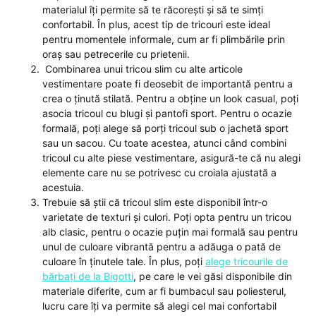
materialul îți permite să te răcorești și să te simți
confortabil. În plus, acest tip de tricouri este ideal
pentru momentele informale, cum ar fi plimbările prin
oraș sau petrecerile cu prietenii.
Combinarea unui tricou slim cu alte articole
vestimentare poate fi deosebit de importantă pentru a
crea o ținută stilată. Pentru a obține un look casual, poți
asocia tricoul cu blugi și pantofi sport. Pentru o ocazie
formală, poți alege să porți tricoul sub o jachetă sport
sau un sacou. Cu toate acestea, atunci când combini
tricoul cu alte piese vestimentare, asigură-te că nu alegi
elemente care nu se potrivesc cu croiala ajustată a
acestuia.
Trebuie să știi că tricoul slim este disponibil într-o
varietate de texturi și culori. Poți opta pentru un tricou
alb clasic, pentru o ocazie puțin mai formală sau pentru
unul de culoare vibrantă pentru a adăuga o pată de
culoare în ținutele tale. În plus, poți
alege tricourile de
bărbați de la Bigotti
, pe care le vei găsi disponibile din
materiale diferite, cum ar fi bumbacul sau poliesterul,
lucru care îți va permite să alegi cel mai confortabil